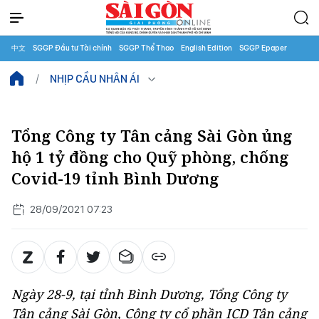
中文
SGGP Đầu tư Tài chính
SGGP Thể Thao
English Edition
SGGP Epaper
NHỊP CẦU NHÂN ÁI
Tổng Công ty Tân cảng Sài Gòn ủng
hộ 1 tỷ đồng cho Quỹ phòng, chống
Covid-19 ​tỉnh Bình Dương
28/09/2021 07:23
Ngày 28-9, tại tỉnh Bình Dương, Tổng Công ty
Tân cảng Sài Gòn, Công ty cổ phần ICD Tân cảng