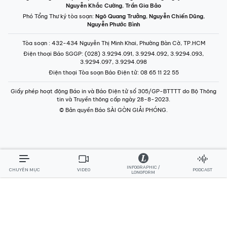
Nguyễn Khắc Cường
,
Trần Gia Bảo
Phó Tổng Thư ký tòa soạn:
Ngô Quang Trưởng
,
Nguyễn Chiến Dũng
,
Nguyễn Phước Bình
Tòa soạn
: 432-434 Nguyễn Thị Minh Khai, Phường Bàn Cờ, TP.HCM
Điện thoại Báo SGGP
: (028) 3.9294.091, 3.9294.092, 3.9294.093,
3.9294.097, 3.9294.098
Điện thoại Tòa soạn Báo Điện tử
: 08 65 11 22 55
Giấy phép hoạt động Báo in và Báo Điện tử số 305/GP-BTTTT do Bộ Thông
tin và Truyền thông cấp ngày 28-8-2023.
© Bản quyền Báo SÀI GÒN GIẢI PHÓNG.
INFOGRAPHIC /
CHUYÊN MỤC
VIDEO
PODCAST
LONGFORM