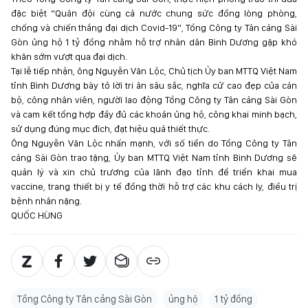
đặc biệt “Quân đội cùng cả nước chung sức đồng lòng phòng,
chống và chiến thắng đại dịch Covid-19”, Tổng Công ty Tân cảng Sài
Gòn ủng hộ 1 tỷ đồng nhằm hỗ trợ nhân dân Bình Dương gặp khó
khăn sớm vượt qua đại dịch.
Tại lễ tiếp nhận, ông Nguyễn Văn Lộc, Chủ tịch Ủy ban MTTQ Việt Nam
tỉnh Bình Dương bày tỏ lời tri ân sâu sắc, nghĩa cử cao đẹp của cán
bộ, công nhân viên, người lao động Tổng Công ty Tân cảng Sài Gòn
và cam kết tổng hợp đầy đủ các khoản ủng hộ, công khai minh bạch,
sử dụng đúng mục đích, đạt hiệu quả thiết thực.
Ông Nguyễn Văn Lộc nhấn mạnh, với số tiền do Tổng Công ty Tân
cảng Sài Gòn trao tặng, Ủy ban MTTQ Việt Nam tỉnh Bình Dương sẽ
quản lý và xin chủ trương của lãnh đạo tỉnh để triển khai mua
vaccine, trang thiết bị y tế đồng thời hỗ trợ các khu cách ly, điều trị
bệnh nhân nặng.
QUỐC HÙNG
Tổng Công ty Tân cảng Sài Gòn
ủng hộ
1 tỷ đồng