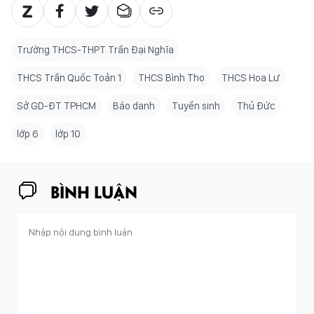
Trường THCS-THPT Trần Đại Nghĩa
THCS Trần Quốc Toản 1
THCS Bình Thọ
THCS Hoa Lư
Sở GD-ĐT TPHCM
Báo danh
Tuyển sinh
Thủ Đức
lớp 6
lớp 10
BÌNH LUẬN