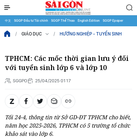
中文
SGGP Đầu tư Tài chính
SGGP Thể Thao
English Edition
SGGP Epaper
GIÁO DỤC
HƯỚNG NGHIỆP - TUYỂN SINH
TPHCM: Các mốc thời gian lưu ý đối
với tuyển sinh lớp 6 và lớp 10
SGGPO
25/04/2025 01:17
Tối 24-4, thông tin từ Sở GD-ĐT TPHCM cho biết,
năm học 2025-2026, TPHCM có 5 trường tổ chức
khảo sát vào lớp 6.