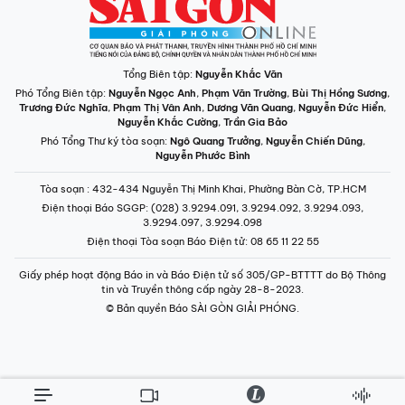
Tổng Biên tập:
Nguyễn Khắc Văn
Phó Tổng Biên tập:
Nguyễn Ngọc Anh
,
Phạm Văn Trường
,
Bùi Thị Hồng Sương
,
Trương Đức Nghĩa
,
Phạm Thị Vân Anh
,
Dương Văn Quang
,
Nguyễn Đức Hiển
,
Nguyễn Khắc Cường
,
Trần Gia Bảo
Phó Tổng Thư ký tòa soạn:
Ngô Quang Trưởng
,
Nguyễn Chiến Dũng
,
Nguyễn Phước Bình
Tòa soạn
: 432-434 Nguyễn Thị Minh Khai, Phường Bàn Cờ, TP.HCM
Điện thoại Báo SGGP
: (028) 3.9294.091, 3.9294.092, 3.9294.093,
3.9294.097, 3.9294.098
Điện thoại Tòa soạn Báo Điện tử
: 08 65 11 22 55
Giấy phép hoạt động Báo in và Báo Điện tử số 305/GP-BTTTT do Bộ Thông
tin và Truyền thông cấp ngày 28-8-2023.
© Bản quyền Báo SÀI GÒN GIẢI PHÓNG.