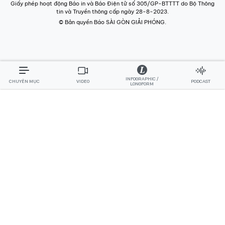
Giấy phép hoạt động Báo in và Báo Điện tử số 305/GP-BTTTT do Bộ Thông
tin và Truyền thông cấp ngày 28-8-2023.
© Bản quyền Báo SÀI GÒN GIẢI PHÓNG.
INFOGRAPHIC /
CHUYÊN MỤC
VIDEO
PODCAST
LONGFORM