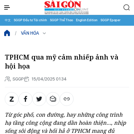
中文
SGGP Đầu tư Tài chính
SGGP Thể Thao
English Edition
SGGP Epaper
VĂN HÓA
TPHCM qua mỹ cảm nhiếp ảnh và
hội họa
SGGP
15/04/2025 01:34
Từ góc phố, con đường, hay những công trình
hạ tầng công cộng đang dần hoàn thiện…, nhịp
sống sôi động và hối hả ở TPHCM mang đủ