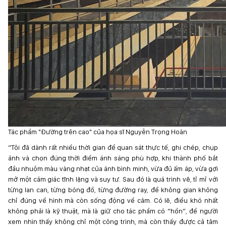
Tác phẩm "Đường trên cao" của họa sĩ Nguyễn Trọng Hoàn
“Tôi đã dành rất nhiều thời gian để quan sát thực tế, ghi chép, chụp
ảnh và chọn đúng thời điểm ánh sáng phù hợp, khi thành phố bắt
đầu nhuộm màu vàng nhạt của ánh bình minh, vừa đủ ấm áp, vừa gợi
mở một cảm giác tĩnh lặng và suy tư. Sau đó là quá trình vẽ, tỉ mỉ với
từng lan can, từng bóng đổ, từng đường ray, để không gian không
chỉ đúng về hình mà còn sống động về cảm. Có lẽ, điều khó nhất
không phải là kỹ thuật, mà là giữ cho tác phẩm có “hồn”, để người
xem nhìn thấy không chỉ một công trình, mà còn thấy được cả tâm