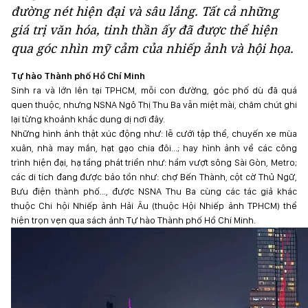
đường nét hiện đại và sâu lắng. Tất cả những
giá trị văn hóa, tinh thần ấy đã được thể hiện
qua góc nhìn mỹ cảm của nhiếp ảnh và hội họa.
Tự hào Thành phố Hồ Chí Minh
Sinh ra và lớn lên tại TPHCM, mỗi con đường, góc phố dù đã quá
quen thuộc, nhưng NSNA Ngô Thị Thu Ba vẫn miệt mài, chăm chút ghi
lại từng khoảnh khắc dung dị nơi đây.
Những hình ảnh thật xúc động như: lễ cưới tập thể, chuyến xe mùa
xuân, nhà may mắn, hạt gạo chia đôi...; hay hình ảnh về các công
trình hiện đại, hạ tầng phát triển như: hầm vượt sông Sài Gòn, Metro;
các di tích đang được bảo tồn như: chợ Bến Thành, cột cờ Thủ Ngữ,
Bưu điện thành phố…, được NSNA Thu Ba cùng các tác giả khác
thuộc Chi hội Nhiếp ảnh Hải Âu (thuộc Hội Nhiếp ảnh TPHCM) thể
hiện trọn vẹn qua sách ảnh Tự hào Thành phố Hồ Chí Minh.