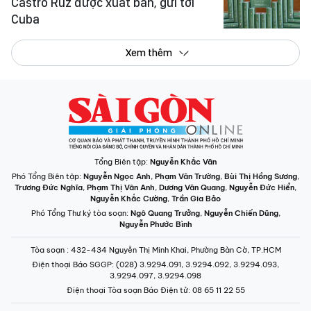
Castro Ruz được xuất bản, gửi tới
Cuba
Xem thêm
Tổng Biên tập:
Nguyễn Khắc Văn
Phó Tổng Biên tập:
Nguyễn Ngọc Anh
,
Phạm Văn Trường
,
Bùi Thị Hồng Sương
,
Trương Đức Nghĩa
,
Phạm Thị Vân Anh
,
Dương Văn Quang
,
Nguyễn Đức Hiển
,
Nguyễn Khắc Cường
,
Trần Gia Bảo
Phó Tổng Thư ký tòa soạn:
Ngô Quang Trưởng
,
Nguyễn Chiến Dũng
,
Nguyễn Phước Bình
Tòa soạn
: 432-434 Nguyễn Thị Minh Khai, Phường Bàn Cờ, TP.HCM
Điện thoại Báo SGGP
: (028) 3.9294.091, 3.9294.092, 3.9294.093,
3.9294.097, 3.9294.098
Điện thoại Tòa soạn Báo Điện tử
: 08 65 11 22 55