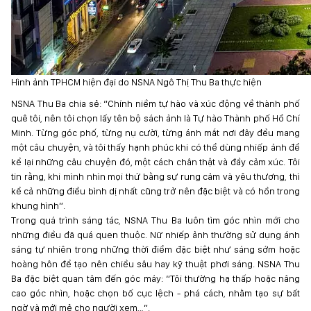
Hình ảnh TPHCM hiện đại do NSNA Ngô Thị Thu Ba thực hiện
NSNA Thu Ba chia sẻ: “Chính niềm tự hào và xúc động về thành phố
quê tôi, nên tôi chọn lấy tên bộ sách ảnh là Tự hào Thành phố Hồ Chí
Minh. Từng góc phố, từng nụ cười, từng ánh mắt nơi đây đều mang
một câu chuyện, và tôi thấy hạnh phúc khi có thể dùng nhiếp ảnh để
kể lại những câu chuyện đó, một cách chân thật và đầy cảm xúc. Tôi
tin rằng, khi mình nhìn mọi thứ bằng sự rung cảm và yêu thương, thì
kể cả những điều bình dị nhất cũng trở nên đặc biệt và có hồn trong
khung hình”.
Trong quá trình sáng tác, NSNA Thu Ba luôn tìm góc nhìn mới cho
những điều đã quá quen thuộc. Nữ nhiếp ảnh thường sử dụng ánh
sáng tự nhiên trong những thời điểm đặc biệt như sáng sớm hoặc
hoàng hôn để tạo nên chiều sâu hay kỹ thuật phơi sáng. NSNA Thu
Ba đặc biệt quan tâm đến góc máy: “Tôi thường hạ thấp hoặc nâng
cao góc nhìn, hoặc chọn bố cục lệch - phá cách, nhằm tạo sự bất
ngờ và mới mẻ cho người xem…”.