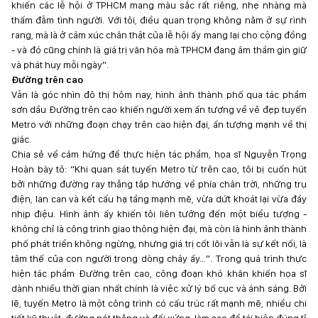
khiến các lễ hội ở TPHCM mang màu sắc rất riêng, nhẹ nhàng mà
thấm đẫm tình người. Với tôi, điều quan trọng không nằm ở sự rình
rang, mà là ở cảm xúc chân thật của lễ hội ấy mang lại cho cộng đồng
- và đó cũng chính là giá trị văn hóa mà TPHCM đang âm thầm gìn giữ
và phát huy mỗi ngày”.
Đường trên cao
Vẫn là góc nhìn đô thị hôm nay, hình ảnh thành phố qua tác phẩm
sơn dầu Đường trên cao khiến người xem ấn tượng về vẻ đẹp tuyến
Metro với những đoạn chạy trên cao hiện đại, ấn tượng mạnh về thị
giác.
Chia sẻ về cảm hứng để thực hiện tác phẩm, họa sĩ Nguyễn Trọng
Hoàn bày tỏ: “Khi quan sát tuyến Metro từ trên cao, tôi bị cuốn hút
bởi những đường ray thẳng tắp hướng về phía chân trời, những trụ
điện, lan can và kết cấu hạ tầng mạnh mẽ, vừa dứt khoát lại vừa đầy
nhịp điệu. Hình ảnh ấy khiến tôi liên tưởng đến một biểu tượng -
không chỉ là công trình giao thông hiện đại, mà còn là hình ảnh thành
phố phát triển không ngừng, nhưng giá trị cốt lõi vẫn là sự kết nối, là
tâm thế của con người trong dòng chảy ấy…”. Trong quá trình thực
hiện tác phẩm Đường trên cao, công đoạn khó khăn khiến họa sĩ
dành nhiều thời gian nhất chính là việc xử lý bố cục và ánh sáng. Bởi
lẽ, tuyến Metro là một công trình có cấu trúc rất mạnh mẽ, nhiều chi