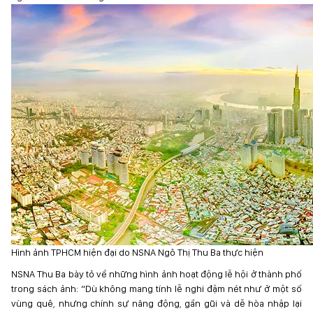
Hình ảnh TPHCM hiện đại do NSNA Ngô Thị Thu Ba thực hiện
NSNA Thu Ba bày tỏ về những hình ảnh hoạt động lễ hội ở thành phố
trong sách ảnh: “Dù không mang tính lễ nghi đậm nét như ở một số
vùng quê, nhưng chính sự năng động, gần gũi và dễ hòa nhập lại