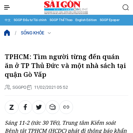
中文
SGGP Đầu tư Tài chính
SGGP Thể Thao
English Edition
SGGP Epaper
SỐNG KHỎE
TPHCM: Tìm người từng đến quán
ăn ở TP Thủ Đức và một nhà sách tại
quận Gò Vấp
SGGPO
11/02/2021 05:52
Sáng 11-2 (tức 30 Tết), Trung tâm Kiểm soát
Bệnh tật TPHCM (HCDC) phát đi thông báo khẩn