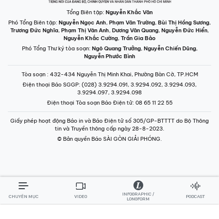
Tổng Biên tập:
Nguyễn Khắc Văn
Phó Tổng Biên tập:
Nguyễn Ngọc Anh
,
Phạm Văn Trường
,
Bùi Thị Hồng Sương
,
Trương Đức Nghĩa
,
Phạm Thị Vân Anh
,
Dương Văn Quang
,
Nguyễn Đức Hiển
,
Nguyễn Khắc Cường
,
Trần Gia Bảo
Phó Tổng Thư ký tòa soạn:
Ngô Quang Trưởng
,
Nguyễn Chiến Dũng
,
Nguyễn Phước Bình
Tòa soạn
: 432-434 Nguyễn Thị Minh Khai, Phường Bàn Cờ, TP.HCM
Điện thoại Báo SGGP
: (028) 3.9294.091, 3.9294.092, 3.9294.093,
3.9294.097, 3.9294.098
Điện thoại Tòa soạn Báo Điện tử
: 08 65 11 22 55
Giấy phép hoạt động Báo in và Báo Điện tử số 305/GP-BTTTT do Bộ Thông
tin và Truyền thông cấp ngày 28-8-2023.
© Bản quyền Báo SÀI GÒN GIẢI PHÓNG.
INFOGRAPHIC /
CHUYÊN MỤC
VIDEO
PODCAST
LONGFORM