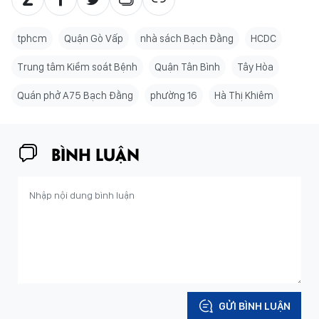
tphcm
Quận Gò Vấp
nhà sách Bạch Đằng
HCDC
Trung tâm Kiểm soát Bệnh
Quận Tân Bình
Tây Hòa
Quán phở A75 Bạch Đằng
phường 16
Hà Thị Khiêm
BÌNH LUẬN
GỬI BÌNH LUẬN