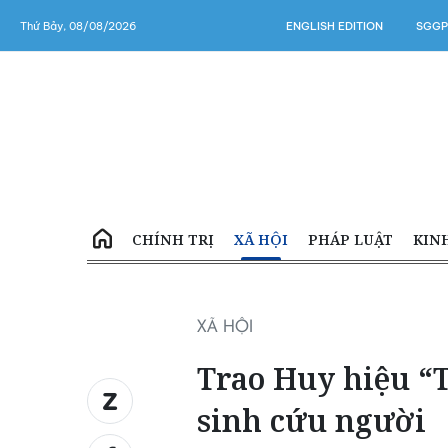
Thứ Bảy, 08/08/2026
ENGLISH EDITION
SGGP
CHÍNH TRỊ
XÃ HỘI
PHÁP LUẬT
KIN
XÃ HỘI
Trao Huy hiệu “
sinh cứu người