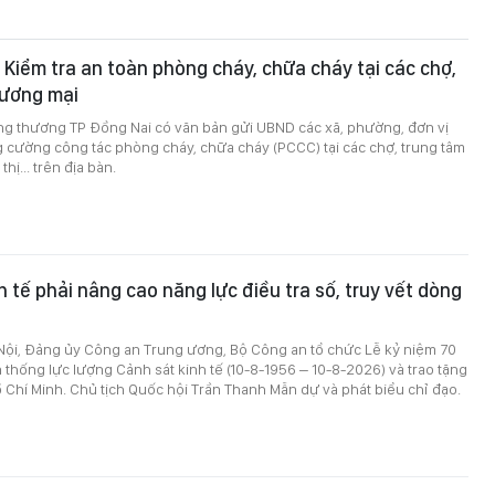
 Kiểm tra an toàn phòng cháy, chữa cháy tại các chợ,
hương mại
ng thương TP Đồng Nai có văn bản gửi UBND các xã, phường, đơn vị
g cường công tác phòng cháy, chữa cháy (PCCC) tại các chợ, trung tâm
hị... trên địa bàn.
h tế phải nâng cao năng lực điều tra số, truy vết dòng
 Nội, Đảng ủy Công an Trung ương, Bộ Công an tổ chức Lễ kỷ niệm 70
thống lực lượng Cảnh sát kinh tế (10-8-1956 – 10-8-2026) và trao tặng
Chí Minh. Chủ tịch Quốc hội Trần Thanh Mẫn dự và phát biểu chỉ đạo.