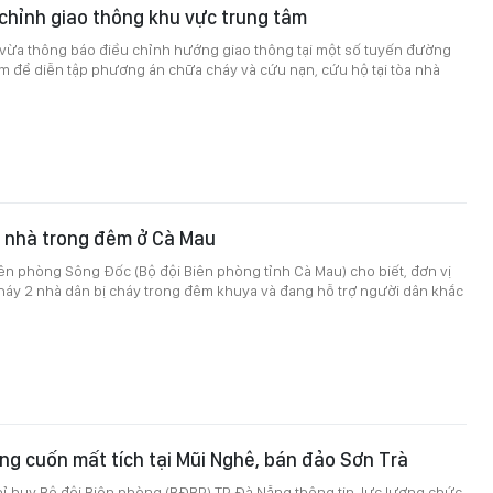
chỉnh giao thông khu vực trung tâm
ừa thông báo điều chỉnh hướng giao thông tại một số tuyến đường
m để diễn tập phương án chữa cháy và cứu nạn, cứu hộ tại tòa nhà
n nhà trong đêm ở Cà Mau
ên phòng Sông Đốc (Bộ đội Biên phòng tỉnh Cà Mau) cho biết, đơn vị
háy 2 nhà dân bị cháy trong đêm khuya và đang hỗ trợ người dân khắc
óng cuốn mất tích tại Mũi Nghê, bán đảo Sơn Trà
ỉ huy Bộ đội Biên phòng (BĐBP) TP Đà Nẵng thông tin, lực lượng chức