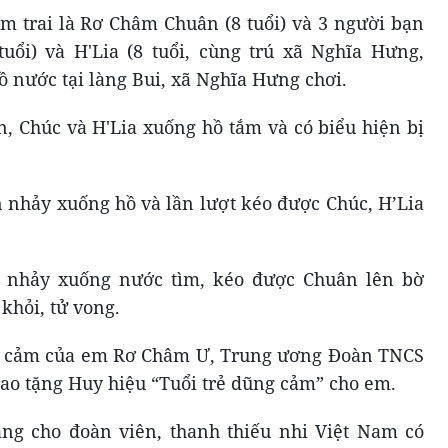
 trai là Rơ Châm Chuân (8 tuổi) và 3 người bạn
 tuổi) và H'Lia (8 tuổi, cùng trú xã Nghĩa Hưng,
 nước tại làng Bui, xã Nghĩa Hưng chơi.
, Chúc và H'Lia xuống hồ tắm và có biểu hiện bị
 nhảy xuống hồ và lần lượt kéo được Chúc, H’Lia
c nhảy xuống nước tìm, kéo được Chuân lên bờ
hỏi, tử vong.
g cảm của em Rơ Châm Ư, Trung ương Đoàn TNCS
rao tặng Huy hiệu “Tuổi trẻ dũng cảm” cho em.
ặng cho đoàn viên, thanh thiếu nhi Việt Nam có