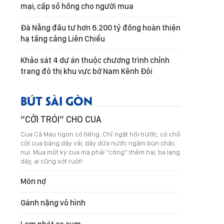
mại, cấp sổ hồng cho người mua
Đà Nẵng đầu tư hơn 6.200 tỷ đồng hoàn thiện
hạ tầng cảng Liên Chiểu
Khảo sát 4 dự án thuộc chương trình chỉnh
trang đô thị khu vực bờ Nam Kênh Đôi
BÚT SÀI GÒN
“CỞI TRÓI” CHO CUA
Cua Cà Mau ngon có tiếng. Chỉ ngặt hồi trước, có chỗ
cột cua bằng dây vải, dây dừa nước ngâm bùn chắc
nụi. Mua một ký cua mà phải “cõng” thêm hai, ba lạng
dây, ai cũng xót ruột!
Món nợ
Gánh nặng vô hình