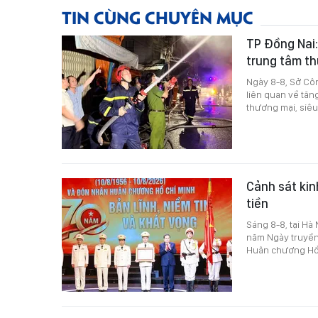
TIN CÙNG CHUYÊN MỤC
TP Đồng Nai:
trung tâm t
Ngày 8-8, Sở Cô
liên quan về tăn
thương mại, siêu t
Cảnh sát kin
tiền
Sáng 8-8, tại Hà
năm Ngày truyền 
Huân chương Hồ 