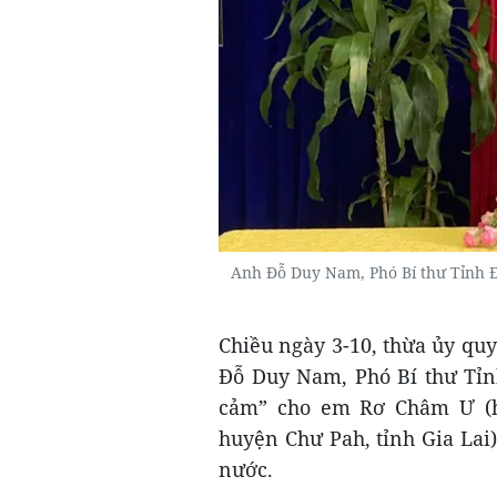
Anh Đỗ Duy Nam, Phó Bí thư Tỉnh Đ
Chiều ngày 3-10, thừa ủy q
Đỗ Duy Nam, Phó Bí thư Tỉnh
cảm” cho em Rơ Châm Ư (h
huyện Chư Pah, tỉnh Gia Lai
nước.