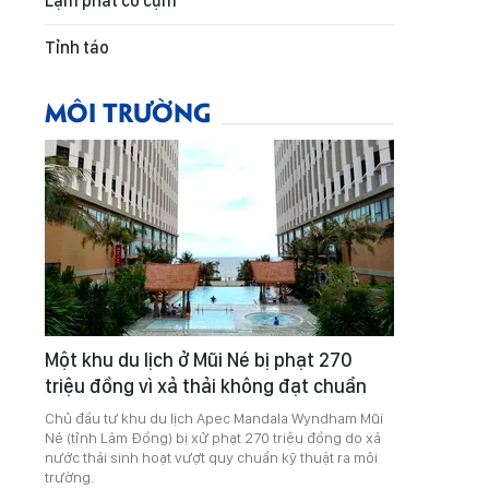
Lạm phát co cụm
Tỉnh táo
MÔI TRƯỜNG
Một khu du lịch ở Mũi Né bị phạt 270
triệu đồng vì xả thải không đạt chuẩn
Chủ đầu tư khu du lịch Apec Mandala Wyndham Mũi
Né (tỉnh Lâm Đồng) bị xử phạt 270 triệu đồng do xả
nước thải sinh hoạt vượt quy chuẩn kỹ thuật ra môi
trường.