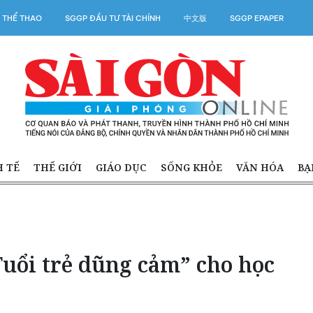
 THỂ THAO
SGGP ĐẦU TƯ TÀI CHÍNH
中文版
SGGP EPAPER
H TẾ
THẾ GIỚI
GIÁO DỤC
SỐNG KHỎE
VĂN HÓA
BẠ
Tuổi trẻ dũng cảm” cho học