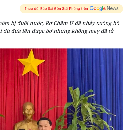
Theo dõi Báo Sài Gòn Giải Phóng trên
nhóm bị đuối nước, Rơ Châm Ư đã nhảy xuống hồ
ại dù đưa lên được bờ nhưng không may đã tử