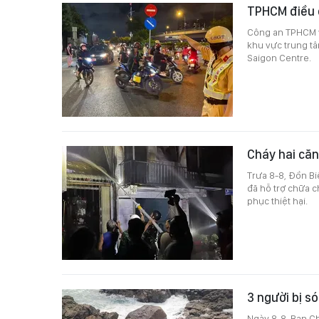
TPHCM điều 
Công an TPHCM v
khu vực trung tâ
Saigon Centre.
Cháy hai că
Trưa 8-8, Đồn Bi
đã hỗ trợ chữa c
phục thiệt hại.
3 người bị s
Ngày 8-8, Ban Ch