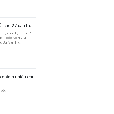
i cho 27 cán bộ
 quyết định, có Trưởng
Giám đốc Sở NN-MT
Bùi Văn Hy...
 nhiệm nhiều cán
 bộ.