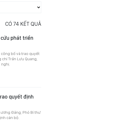
CÓ
74
KẾT QUẢ
cứu phát triển
công bố và trao quyết
g chí Trần Lưu Quang,
 nghị.
rao quyết định
 ương Đảng, Phó Bí thư
ịnh cán bộ.