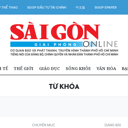
 THỂ THAO
SGGP ĐẦU TƯ TÀI CHÍNH
中文版
SGGP EPAPER
H TẾ
THẾ GIỚI
GIÁO DỤC
SỐNG KHỎE
VĂN HÓA
BẠ
TỪ KHÓA
CHUYÊN MỤC
DẠNG BÀI