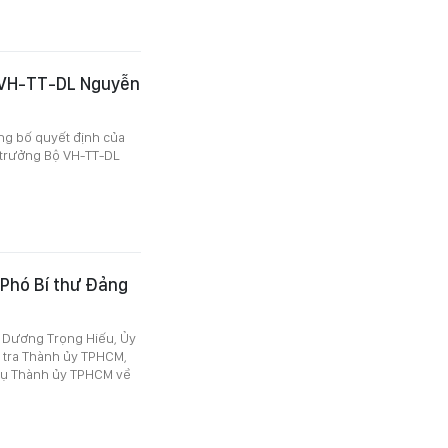
ộ VH-TT-DL Nguyễn
ông bố quyết định của
 trưởng Bộ VH-TT-DL
Phó Bí thư Đảng
í Dương Trọng Hiếu, Ủy
 tra Thành ủy TPHCM,
 vụ Thành ủy TPHCM về