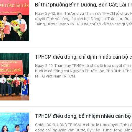
Bí thư phường Bình Dương, Bến Cát, Lái 
Ngày 29-12, Ban Thường vụ Thành ủy TPHCM tổ chức H
quyết định về công tác cán bộ. Đồng chí Trần Lưu Qua
Đảng, Bí thư Thành ủy TPHCM, chủ trì và trao các quyết
TPHCM điều động, chỉ định nhiều cán bộ 
Ngày 2-10, Thành ủy TPHCM tổ chức lễ trao quyết định 
buổi lễ có đồng chí Nguyễn Phước Lộc, Phó Bí thư Thà
MTTQ Việt Nam TPHCM.
TPHCM điều động, bổ nhiệm nhiều cán bộ
Chiều 30-9, UBND TPHCM tổ chức lễ trao quyết định c
đồng chí: Nguyễn Văn Được, Ủy viên Trung ương Đảng,