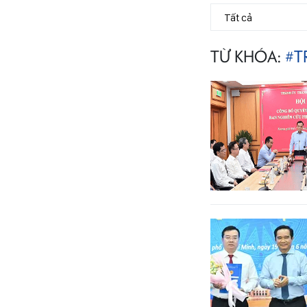
TỪ KHÓA:
#T