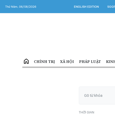
Thứ Năm, 06/08/2026
ENGLISH EDITION
SGGP
CHÍNH TRỊ
XÃ HỘI
PHÁP LUẬT
KIN
THỜI GIAN