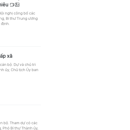
Thiêu
ội nghị công bố các
ng, Bí thư Trung ương
 định.
cấp xã
cán bộ. Dự và chủ trì
nh ủy, Chủ tịch Ủy ban
án bộ. Tham dự có các
 Phó Bí thư Thành ủy,