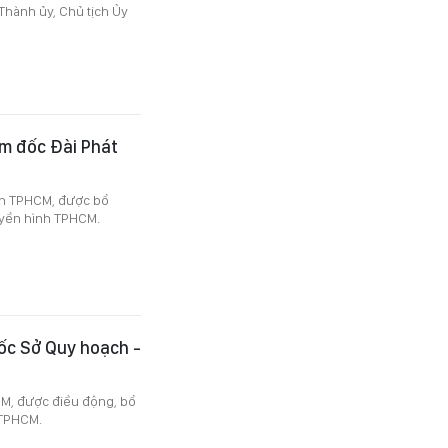
hành ủy, Chủ tịch Ủy
m đốc Đài Phát
nh TPHCM, được bổ
uyền hình TPHCM.
ốc Sở Quy hoạch -
M, được điều động, bổ
 TPHCM.