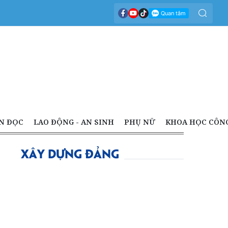
N ĐỌC
LAO ĐỘNG - AN SINH
PHỤ NỮ
KHOA HỌC CÔN
XÂY DỰNG ĐẢNG