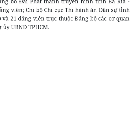
 bộ Đài Phát thanh truyền hình tỉnh Bà Rịa -
ảng viên; Chi bộ Chi cục Thi hành án Dân sự tỉnh
) và 21 đảng viên trực thuộc Đảng bộ các cơ quan
ng ủy UBND TPHCM.