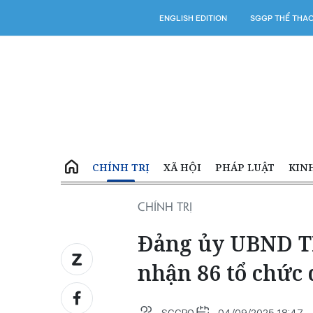
ENGLISH EDITION
SGGP THỂ THA
CHÍNH TRỊ
XÃ HỘI
PHÁP LUẬT
KIN
CHÍNH TRỊ
Đảng ủy UBND T
nhận 86 tổ chức
SGGPO
04/09/2025 18:47