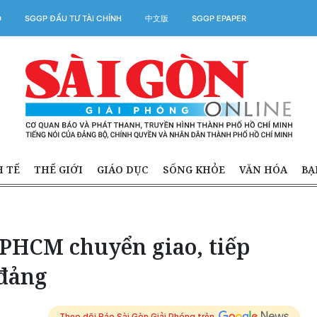
O
SGGP ĐẦU TƯ TÀI CHÍNH
中文版
SGGP EPAPER
H TẾ
THẾ GIỚI
GIÁO DỤC
SỐNG KHỎE
VĂN HÓA
BẠ
PHCM chuyển giao, tiếp
 đảng
Theo dõi Báo Sài Gòn Giải Phóng trên