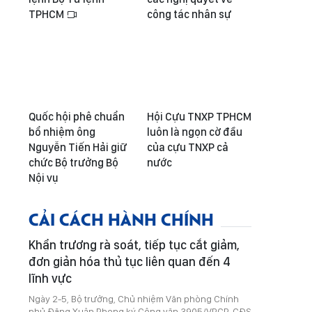
TPHCM
công tác nhân sự
Quốc hội phê chuẩn
Hội Cựu TNXP TPHCM
bổ nhiệm ông
luôn là ngọn cờ đầu
Nguyễn Tiến Hải giữ
của cựu TNXP cả
chức Bộ trưởng Bộ
nước
Nội vụ
CẢI CÁCH HÀNH CHÍNH
Khẩn trương rà soát, tiếp tục cắt giảm,
đơn giản hóa thủ tục liên quan đến 4
lĩnh vực
Ngày 2-5, Bộ trưởng, Chủ nhiệm Văn phòng Chính
phủ Đặng Xuân Phong ký Công văn 3905/VPCP-CĐS