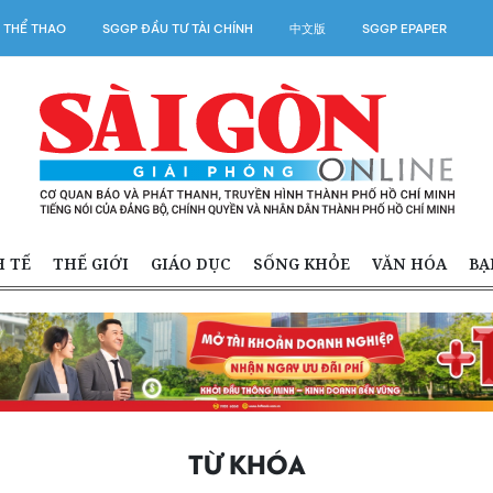
 THỂ THAO
SGGP ĐẦU TƯ TÀI CHÍNH
中文版
SGGP EPAPER
H TẾ
THẾ GIỚI
GIÁO DỤC
SỐNG KHỎE
VĂN HÓA
BẠ
TỪ KHÓA