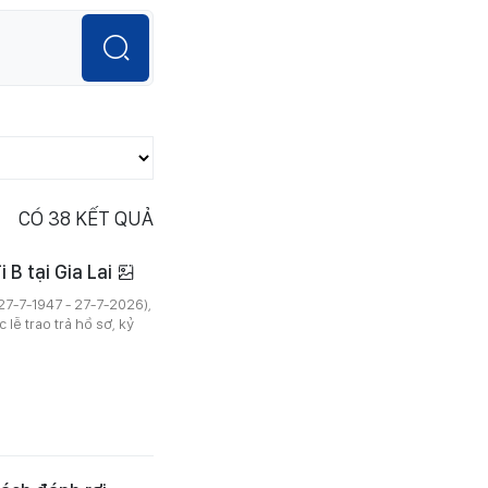
CÓ
38
KẾT QUẢ
i B tại Gia Lai
27-7-1947 - 27-7-2026),
 lễ trao trả hồ sơ, kỷ