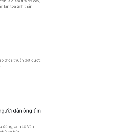
òn là điểm tựa tin cậy,
 lan tỏa tinh thần
heo thỏa thuận đạt được
.
người đàn ông tìm
ệu đồng, anh Lê Văn
 chủ sở hữu.