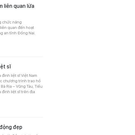
 liên quan lừa
ng chức năng
liên quan đến hoạt
g an tỉnh Đồng Nai.
ệt sĩ
đình liệt sĩ Việt Nam
ức chương trình trao hồ
ĩ Bà Rịa – Vũng Tàu, Tiểu
ình liệt sĩ trên địa
 động đẹp