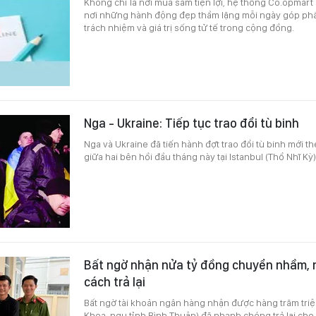
Không chỉ là nơi mua sắm tiện lợi, hệ thống Co.opmart c
nơi những hành động đẹp thầm lặng mỗi ngày góp phần
trách nhiệm và giá trị sống tử tế trong cộng đồng.
Nga - Ukraine: Tiếp tục trao đổi tù binh
Nga và Ukraine đã tiến hành đợt trao đổi tù binh mới t
giữa hai bên hồi đầu tháng này tại Istanbul (Thổ Nhĩ Kỳ)
Bất ngờ nhận nửa tỷ đồng chuyển nhầm, 
cách trả lại
Bất ngờ tài khoản ngân hàng nhận được hàng trăm tri
Khoa, ngụ tỉnh Bình Thuận) đã nhanh chóng trả lại cho