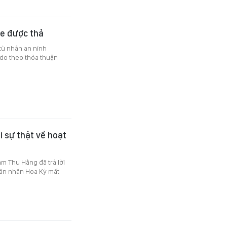
ne được thả
 tù nhân an ninh
 do theo thỏa thuận
i sự thật về hoạt
m Thu Hằng đã trả lời
uân nhân Hoa Kỳ mất