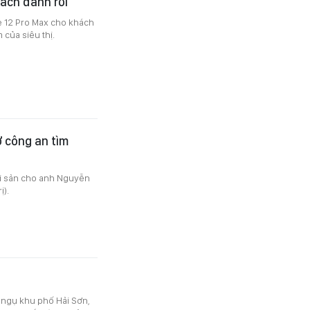
hách đánh rơi
ne 12 Pro Max cho khách
 của siêu thị.
ờ công an tìm
ài sản cho anh Nguyễn
ị).
, ngụ khu phố Hải Sơn,