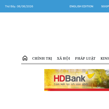
Thứ Bảy, 08/08/2026
ENGLISH EDITION
SGGP
CHÍNH TRỊ
XÃ HỘI
PHÁP LUẬT
KIN