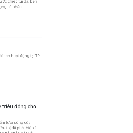
ợc chiếc túi da, bên
dụng cá nhân.
ài sản hoạt động tại TP
0 triệu đồng cho
hẩm tươi sống của
êu thị đã phát hiện 1
 cho bộ phận bảo vệ.