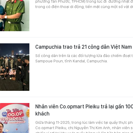
phường Tân Phước, TPHCM) trong lúc đi đường nhặt đư
trong có điện thoại di động, tiền mặt cùng một số vật 
Campuchia trao trả 21 công dân Việt Nam
Số công dân trên là các đối tượng lừa đảo chiếm đoạt t
Sampoue Poun, tỉnh Kandal, Campuchia.
Nhân viên Co.opmart Pleiku trả lại gần 10
khách
Giữa tháng 11-2025, trong lúc làm việc tại quầy thực p
Co.opmart Pleiku, chị Nguyễn Thị Kim Anh, nhân viên si
chiếc ví rơi tại khu vực quầy hàng và lập tức bàn giao