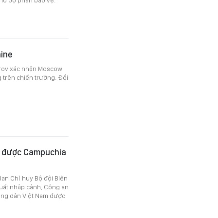
aine
avrov xác nhận Moscow
g trên chiến trường. Đổi
m được Campuchia
an Chỉ huy Bộ đội Biên
xuất nhập cảnh, Công an
công dân Việt Nam được