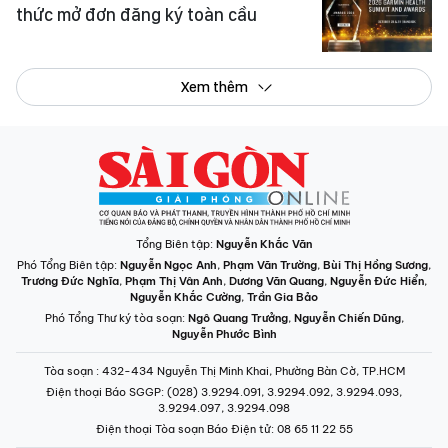
thức mở đơn đăng ký toàn cầu
Xem thêm
Tổng Biên tập:
Nguyễn Khắc Văn
Phó Tổng Biên tập:
Nguyễn Ngọc Anh
,
Phạm Văn Trường
,
Bùi Thị Hồng Sương
,
Trương Đức Nghĩa
,
Phạm Thị Vân Anh
,
Dương Văn Quang
,
Nguyễn Đức Hiển
,
Nguyễn Khắc Cường
,
Trần Gia Bảo
Phó Tổng Thư ký tòa soạn:
Ngô Quang Trưởng
,
Nguyễn Chiến Dũng
,
Nguyễn Phước Bình
Tòa soạn
: 432-434 Nguyễn Thị Minh Khai, Phường Bàn Cờ, TP.HCM
Điện thoại Báo SGGP
: (028) 3.9294.091, 3.9294.092, 3.9294.093,
3.9294.097, 3.9294.098
Điện thoại Tòa soạn Báo Điện tử
: 08 65 11 22 55