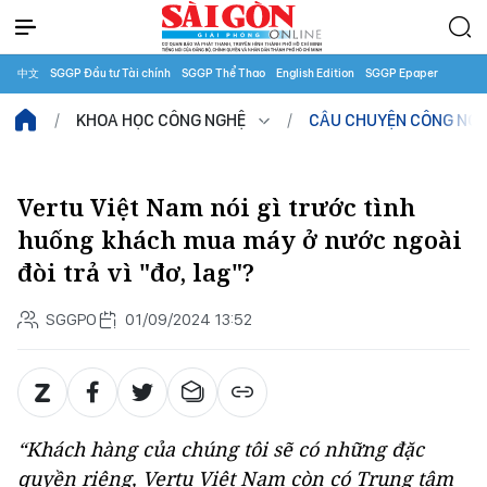
中文
SGGP Đầu tư Tài chính
SGGP Thể Thao
English Edition
SGGP Epaper
KHOA HỌC CÔNG NGHỆ
CÂU CHUYỆN CÔNG NG
Vertu Việt Nam nói gì trước tình
huống khách mua máy ở nước ngoài
đòi trả vì "đơ, lag"?
SGGPO
01/09/2024 13:52
“Khách hàng của chúng tôi sẽ có những đặc
quyền riêng, Vertu Việt Nam còn có Trung tâm