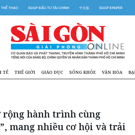
 THỂ THAO
SGGP ĐẦU TƯ TÀI CHÍNH
中文版
SGGP EPAPER
H TẾ
THẾ GIỚI
GIÁO DỤC
SỐNG KHỎE
VĂN HÓA
BẠ
rộng hành trình cùng
, mang nhiều cơ hội và trải