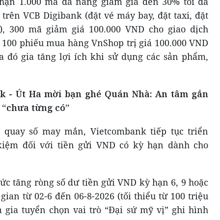
hận 1.000 mã đa năng giảm giá đến 30% tối đa
trên VCB Digibank (đặt vé máy bay, đặt taxi, đặt
), 300 mã giảm giá 100.000 VND cho giao dịch
 100 phiếu mua hàng VnShop trị giá 100.000 VND
 đó gia tăng lợi ích khi sử dụng các sản phẩm,
nk - Út Ha mời bạn ghé Quán Nhà: An tâm gắn
 “chưa từng có”
 quay số may mắn, Vietcombank tiếp tục triển
 kiệm đối với tiền gửi VND có kỳ hạn dành cho
ức tăng ròng số dư tiền gửi VND kỳ hạn 6, 9 hoặc
gian từ 02-6 đến 06-8-2026 (tối thiểu từ 100 triệu
gia tuyển chọn vai trò “Đại sứ mỹ vị” ghi hình