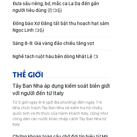
Đưa sầu riêng, bơ, mắc ca La Dạ đến gần
người tiêu dùng
Đồng bào Xơ Đăng tất bật thu hoạch hạt sâm
Ngọc Linh
Sáng 8-8: Giá vàng đảo chiều tăng vọt
Nghề tách ruột hàu bên dòng Nhật Lệ
THẾ GIỚI
Tây Ban Nha áp dụng kiểm soát biên giới
với người đến từ Italy
Từ 0 giờ ngày 8-8 (giờ địa phương) đến ngày 7-9.
Nhà chức trách Tây Ban Nha sẽ kiểm tra hộ chiếu,
quốc tịch và thị thực của hành khách Italy, cũng như
công dân các nước khác nhập cảnh Tây Ban Nha từ
Italy.
Chứng khoán toàn cầu chờ đợi tín hiệu từ Mỹ