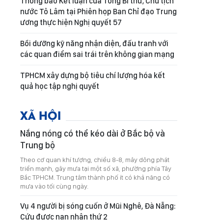
Thông báo Kết luận của Tổng Bí thư, Chủ tịch
nước Tô Lâm tại Phiên họp Ban Chỉ đạo Trung
ương thực hiện Nghị quyết 57
Bồi dưỡng kỹ năng nhận diện, đấu tranh với
các quan điểm sai trái trên không gian mạng
TPHCM xây dựng bộ tiêu chí lượng hóa kết
quả học tập nghị quyết
XÃ HỘI
Nắng nóng có thể kéo dài ở Bắc bộ và
Trung bộ
Theo cơ quan khí tượng, chiều 8-8, mây dông phát
triển mạnh, gây mưa tại một số xã, phường phía Tây
Bắc TPHCM. Trung tâm thành phố ít có khả năng có
mưa vào tối cùng ngày.
Vụ 4 người bị sóng cuốn ở Mũi Nghê, Đà Nẵng:
Cứu được nạn nhân thứ 2