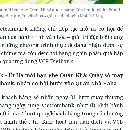
Ha mời bạn ghé Quán Nhà&quot; mang đến hành trình kết nối
ng đặc quyền văn hóa - giải trí dành cho khách hàng
etcombank không chỉ tiếp tục mở ra cơ hội để
n của hành trình văn hóa – giải trí đặc biệt cùng
 những chương trình thực tế đang nhận được sự
g chúng mà còn đem tới hàng nghìn phần quà hấp
ếp qua ứng dụng VCB Digibank.
k - Út Ha mời bạn ghé Quán Nhà: Quay số may
ibank, nhận cơ hội bước vào Quán Nhà Haha
, khách hàng sẽ nhận ngay 01 lượt quay thưởng
 hàng ngày cùng Vietcombank như: (i) Phát hành
 (tối đa 2 lượt quay/khách hàng trong cả chương
 hành thẻ); (ii) Kích hoạt lần đầu dịch vụ VCB
0 VND chi tiêu hàng ngày bằng thẻ Vietcombank