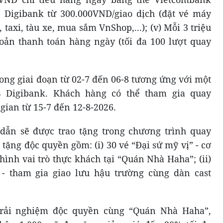
B Digibank từ 300.000VND/giao dịch (đặt vé máy
taxi, tàu xe, mua sắm VnShop,...); (v) Mỗi 3 triệu
hoản thanh toán hàng ngày (tối đa 100 lượt quay
rong giai đoạn từ 02-7 đến 06-8 tương ứng với một
B Digibank. Khách hàng có thể tham gia quay
gian từ 15-7 đến 12-8-2026.
dẫn sẽ được trao tặng trong chương trình quay
à tặng độc quyền gồm: (i) 30 vé “Đại sứ mỹ vị” - cơ
hình vai trò thực khách tại “Quán Nhà Haha”; (ii)
- tham gia giao lưu hậu trường cùng dàn cast
trải nghiệm độc quyền cùng “Quán Nhà Haha”,