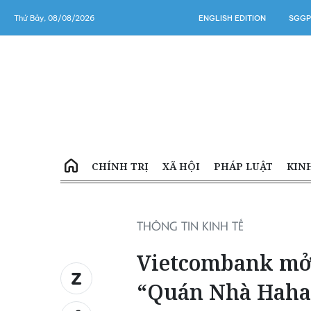
Thứ Bảy, 08/08/2026
ENGLISH EDITION
SGGP
CHÍNH TRỊ
XÃ HỘI
PHÁP LUẬT
KIN
THÔNG TIN KINH TẾ
Vietcombank mở 
“Quán Nhà Haha”