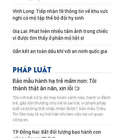
Vĩnh Long: Tiếp nhận 19 thông tin về khu vực
nghi có mộ tập thể bộ đội hy sinh
Gia Lai: Phát hiện nhiều tấm ảnh trong chiếc
ví được tìm thấy ở phần mộ liệt sĩ
Gắn kết an toàn dầu khí với an ninh quốc gia
PHÁP LUẬT
Bảo mẫu hành hạ trẻ mầm non: Tôi
thành thật ăn năn, xin lỗi
"Dù với bất cứ lý do hay hoàn cảnh nào, hành vi đánh
trẻ, gây tổn thương cho trẻ là sai trái, vi phạm pháp
luật và không thể chấp nhận được", bảo mẫu Triệu
Thị Tâm bày tỏ sự hối hận khi làm việc tại cơ quan
công an.
TP Đồng Nai: Bắt đối tượng bạo hành con