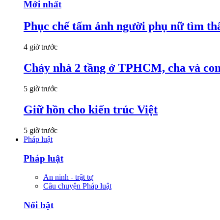
Mới nhất
Phục chế tấm ảnh người phụ nữ tìm thấ
4 giờ trước
Cháy nhà 2 tầng ở TPHCM, cha và con t
5 giờ trước
Giữ hồn cho kiến trúc Việt
5 giờ trước
Pháp luật
Pháp luật
An ninh - trật tự
Câu chuyện Pháp luật
Nổi bật