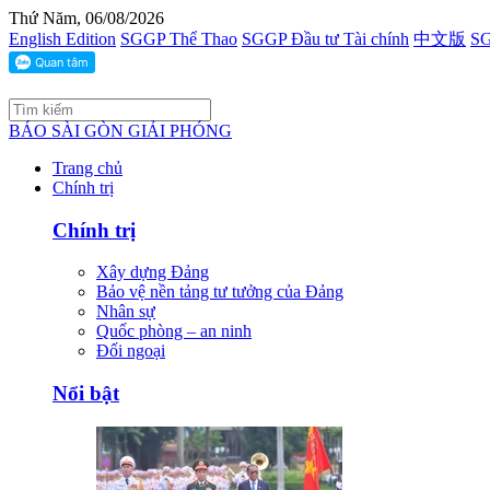
Thứ Năm, 06/08/2026
English Edition
SGGP Thể Thao
SGGP Đầu tư Tài chính
中文版
SG
BÁO SÀI GÒN GIẢI PHÓNG
Trang chủ
Chính trị
Chính trị
Xây dựng Đảng
Bảo vệ nền tảng tư tưởng của Đảng
Nhân sự
Quốc phòng – an ninh
Đối ngoại
Nổi bật