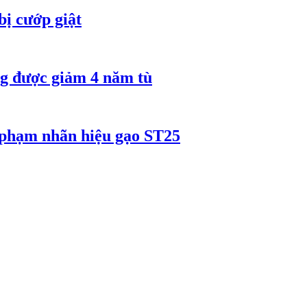
bị cướp giật
 được giảm 4 năm tù
 phạm nhãn hiệu gạo ST25