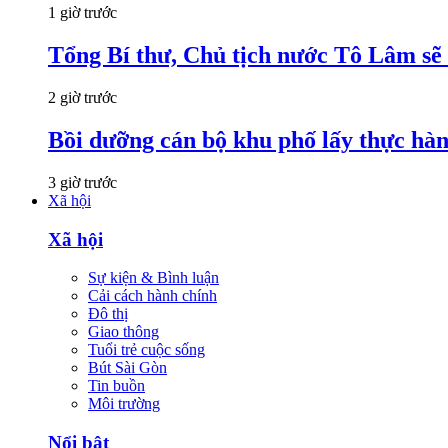
1 giờ trước
Tổng Bí thư, Chủ tịch nước Tô Lâm sẽ
2 giờ trước
Bồi dưỡng cán bộ khu phố lấy thực hà
3 giờ trước
Xã hội
Xã hội
Sự kiện & Bình luận
Cải cách hành chính
Đô thị
Giao thông
Tuổi trẻ cuộc sống
Bút Sài Gòn
Tin buồn
Môi trường
Nổi bật