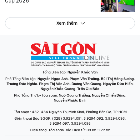
Cup 2026
Xem thêm
Tổng Biên tập:
Nguyễn Khắc Văn
Phó Tổng Biên tập:
Nguyễn Ngọc Anh
,
Phạm Văn Trường
,
Bùi Thị Hồng Sương
,
Trương Đức Nghĩa
,
Phạm Thị Vân Anh
,
Dương Văn Quang
,
Nguyễn Đức Hiển
,
Nguyễn Khắc Cường
,
Trần Gia Bảo
Phó Tổng Thư ký tòa soạn:
Ngô Quang Trưởng
,
Nguyễn Chiến Dũng
,
Nguyễn Phước Bình
Tòa soạn
: 432-434 Nguyễn Thị Minh Khai, Phường Bàn Cờ, TP.HCM
Điện thoại Báo SGGP
: (028) 3.9294.091, 3.9294.092, 3.9294.093,
3.9294.097, 3.9294.098
Điện thoại Tòa soạn Báo Điện tử
: 08 65 11 22 55