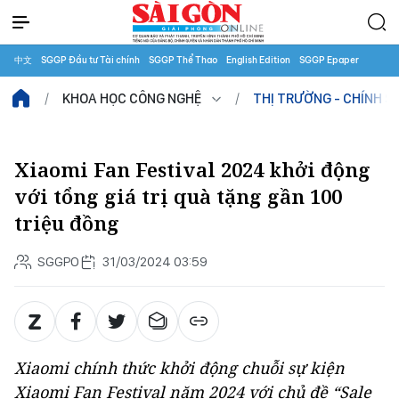
中文
SGGP Đầu tư Tài chính
SGGP Thể Thao
English Edition
SGGP Epaper
KHOA HỌC CÔNG NGHỆ
THỊ TRƯỜNG - CHÍNH S
Xiaomi Fan Festival 2024 khởi động
với tổng giá trị quà tặng gần 100
triệu đồng
SGGPO
31/03/2024 03:59
Xiaomi chính thức khởi động chuỗi sự kiện
Xiaomi Fan Festival năm 2024 với chủ đề “Sale