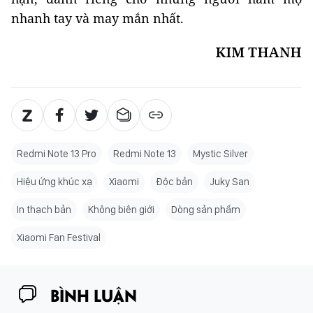
nhanh tay và may mắn nhất.
KIM THANH
Redmi Note 13 Pro
Redmi Note 13
Mystic Silver
Hiệu ứng khúc xạ
Xiaomi
Độc bản
Juky San
In thạch bản
Không biên giới
Dòng sản phẩm
Xiaomi Fan Festival
BÌNH LUẬN