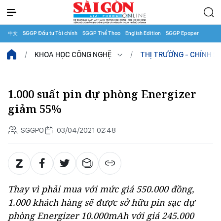
中文
SGGP Đầu tư Tài chính
SGGP Thể Thao
English Edition
SGGP Epaper
KHOA HỌC CÔNG NGHỆ
THỊ TRƯỜNG - CHÍNH S
1.000 suất pin dự phòng Energizer
giảm 55% ​
SGGPO
03/04/2021 02:48
Thay vì phải mua với mức giá 550.000 đồng,
1.000 khách hàng sẽ được sở hữu pin sạc dự
phòng Energizer 10.000mAh với giá 245.000