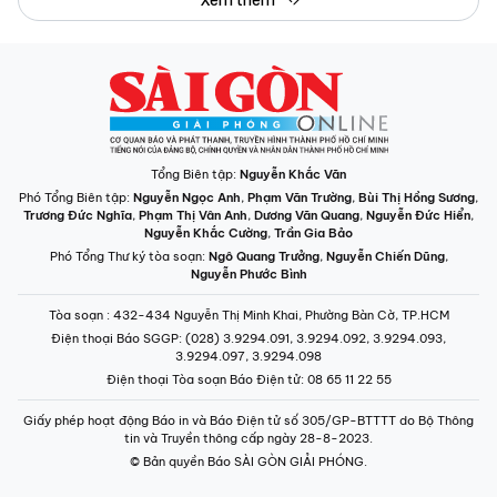
Tổng Biên tập:
Nguyễn Khắc Văn
Phó Tổng Biên tập:
Nguyễn Ngọc Anh
,
Phạm Văn Trường
,
Bùi Thị Hồng Sương
,
Trương Đức Nghĩa
,
Phạm Thị Vân Anh
,
Dương Văn Quang
,
Nguyễn Đức Hiển
,
Nguyễn Khắc Cường
,
Trần Gia Bảo
Phó Tổng Thư ký tòa soạn:
Ngô Quang Trưởng
,
Nguyễn Chiến Dũng
,
Nguyễn Phước Bình
Tòa soạn
: 432-434 Nguyễn Thị Minh Khai, Phường Bàn Cờ, TP.HCM
Điện thoại Báo SGGP
: (028) 3.9294.091, 3.9294.092, 3.9294.093,
3.9294.097, 3.9294.098
Điện thoại Tòa soạn Báo Điện tử
: 08 65 11 22 55
Giấy phép hoạt động Báo in và Báo Điện tử số 305/GP-BTTTT do Bộ Thông
tin và Truyền thông cấp ngày 28-8-2023.
© Bản quyền Báo SÀI GÒN GIẢI PHÓNG.