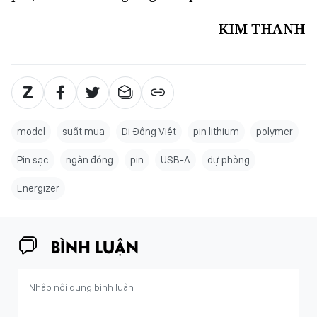
KIM THANH
model
suất mua
Di Động Việt
pin lithium
polymer
Pin sạc
ngàn đồng
pin
USB-A
dự phòng
Energizer
BÌNH LUẬN