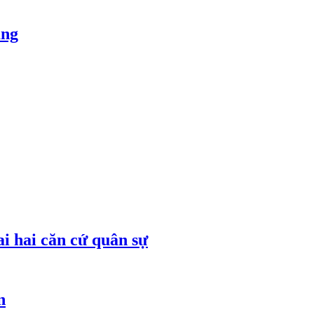
ăng
ai hai căn cứ quân sự
n