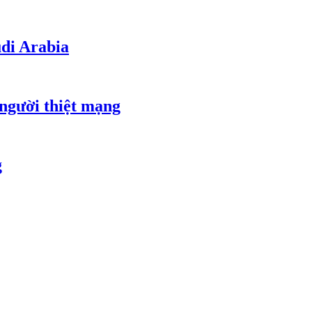
udi Arabia
 người thiệt mạng
g