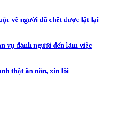
ộc về người đã chết được lật lại
an vụ đánh người đến làm việc
h thật ăn năn, xin lỗi