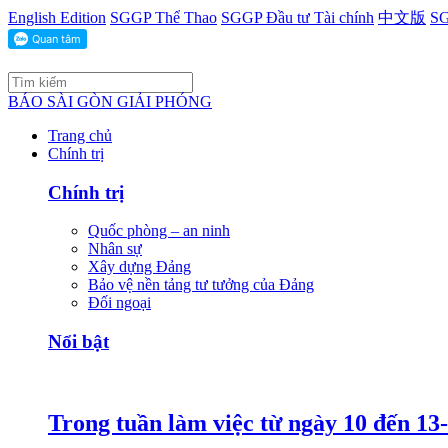
English Edition
SGGP Thể Thao
SGGP Đầu tư Tài chính
中文版
SG
BÁO SÀI GÒN GIẢI PHÓNG
Trang chủ
Chính trị
Chính trị
Quốc phòng – an ninh
Nhân sự
Xây dựng Đảng
Bảo vệ nền tảng tư tưởng của Đảng
Đối ngoại
Nổi bật
Trong tuần làm việc từ ngày 10 đến 13-