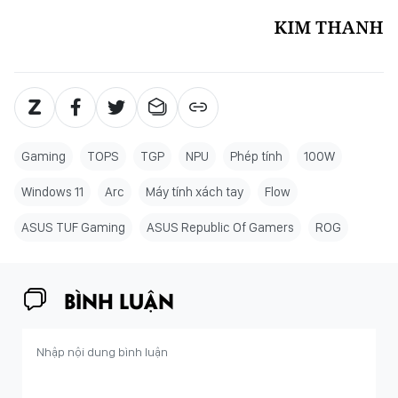
KIM THANH
Gaming
TOPS
TGP
NPU
Phép tính
100W
Windows 11
Arc
Máy tính xách tay
Flow
ASUS TUF Gaming
ASUS Republic Of Gamers
ROG
BÌNH LUẬN