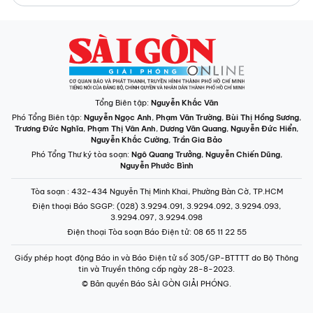
Tổng Biên tập:
Nguyễn Khắc Văn
Phó Tổng Biên tập:
Nguyễn Ngọc Anh
,
Phạm Văn Trường
,
Bùi Thị Hồng Sương
,
Trương Đức Nghĩa
,
Phạm Thị Vân Anh
,
Dương Văn Quang
,
Nguyễn Đức Hiển
,
Nguyễn Khắc Cường
,
Trần Gia Bảo
Phó Tổng Thư ký tòa soạn:
Ngô Quang Trưởng
,
Nguyễn Chiến Dũng
,
Nguyễn Phước Bình
Tòa soạn
: 432-434 Nguyễn Thị Minh Khai, Phường Bàn Cờ, TP.HCM
Điện thoại Báo SGGP
: (028) 3.9294.091, 3.9294.092, 3.9294.093,
3.9294.097, 3.9294.098
Điện thoại Tòa soạn Báo Điện tử
: 08 65 11 22 55
Giấy phép hoạt động Báo in và Báo Điện tử số 305/GP-BTTTT do Bộ Thông
tin và Truyền thông cấp ngày 28-8-2023.
© Bản quyền Báo SÀI GÒN GIẢI PHÓNG.