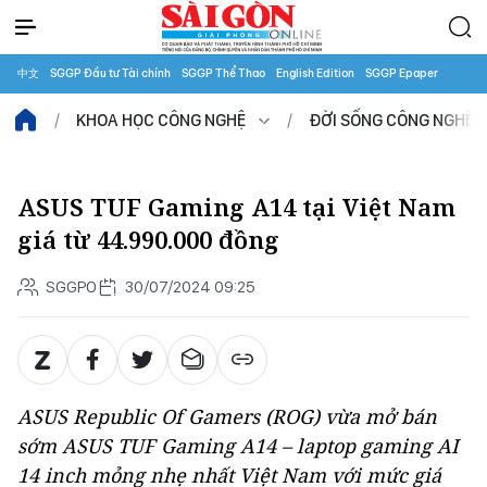
中文
SGGP Đầu tư Tài chính
SGGP Thể Thao
English Edition
SGGP Epaper
KHOA HỌC CÔNG NGHỆ
ĐỜI SỐNG CÔNG NGHỆ
ASUS TUF Gaming A14 tại Việt Nam
giá từ 44.990.000 đồng
SGGPO
30/07/2024 09:25
ASUS Republic Of Gamers (ROG) vừa mở bán
sớm ASUS TUF Gaming A14 – laptop gaming AI
14 inch mỏng nhẹ nhất Việt Nam với mức giá