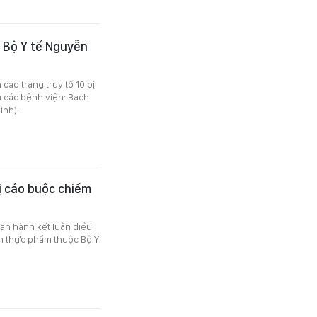
g Bộ Y tế Nguyễn
cáo trạng truy tố 10 bị
a các bệnh viện: Bạch
ình).
ị cáo buộc chiếm
an hành kết luận điều
oàn thực phẩm thuộc Bộ Y