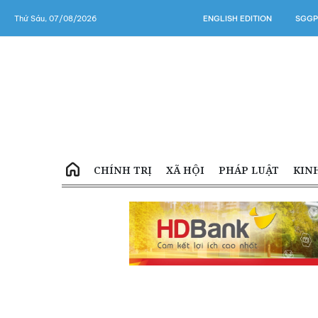
Thứ Sáu, 07/08/2026
ENGLISH EDITION
SGGP
CHÍNH TRỊ
XÃ HỘI
PHÁP LUẬT
KIN