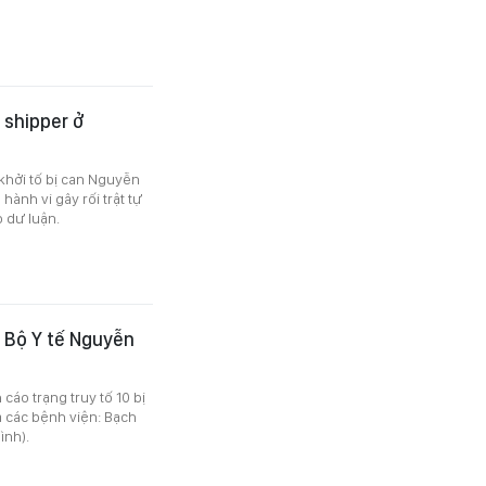
 shipper ở
hởi tố bị can Nguyễn
ành vi gây rối trật tự
 dư luận.
g Bộ Y tế Nguyễn
cáo trạng truy tố 10 bị
a các bệnh viện: Bạch
ình).