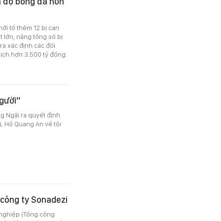
á độ bóng đá hơn
ởi tố thêm 12 bị can
 lớn, nâng tổng số bị
ra xác định các đối
dịch hơn 3.500 tỷ đồng.
người”
g Ngãi ra quyết định
ũ, Hồ Quang An về tội
 công ty Sonadezi
 nghiệp (Tổng công