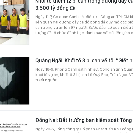
Khởi tố thêm 12 bị can trong đường dây c
3.500 tỷ đồng
Ngày 11-7, Cơ quan Cảnh sát điều tra Công an TPHCM kh
liên quan hai đường dây cá độ bóng đá quy mô đặc biệt
can trong vụ án lên 97 người. Bước đầu, cơ quan điều t
tượng đã tổ chức đánh bạc, đánh bạc với số tiền giao 
Quảng Ngãi: Khởi tố 3 bị can về tội “Giết 
Ngày 16-6, Phòng Cảnh sát hình sự, Công an tỉnh Quản
khởi tố vụ án, khởi tố 3 bị can Lê Quý Bảo, Trần Ngọc V
“Giết người”.
Đồng Nai: Bắt trưởng ban kiểm soát Tổng
Ngày 28-5, Tổng công ty Cổ phần Phát triển Khu công