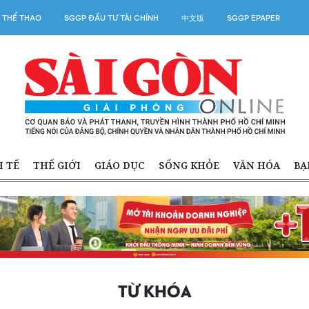
 THỂ THAO
SGGP ĐẦU TƯ TÀI CHÍNH
中文版
SGGP EPAPER
H TẾ
THẾ GIỚI
GIÁO DỤC
SỐNG KHỎE
VĂN HÓA
BẠ
TỪ KHÓA