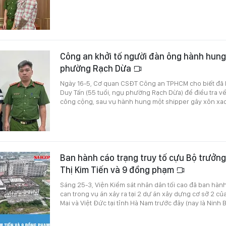
Công an khởi tố người đàn ông hành hung
phường Rạch Dừa
Ngày 16-5, Cơ quan CSĐT Công an TPHCM cho biết đã k
Duy Tấn (55 tuổi, ngụ phường Rạch Dừa) để điều tra về h
công cộng, sau vụ hành hung một shipper gây xôn xao
Ban hành cáo trạng truy tố cựu Bộ trưởn
Thị Kim Tiến và 9 đồng phạm
Sáng 25-3, Viện Kiểm sát nhân dân tối cao đã ban hành 
can trong vụ án xảy ra tại 2 dự án xây dựng cơ sở 2 củ
Mai và Việt Đức tại tỉnh Hà Nam trước đây (nay là Ninh B