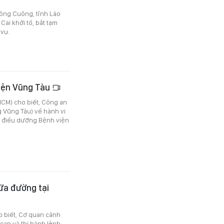
ông Cuông, tỉnh Lào
Cai khởi tố, bắt tạm
 vụ.
viện Vũng Tàu
CM) cho biết, Công an
g Vũng Tàu) về hành vi
nữ điều dưỡng Bệnh viện
ữa đường tại
 biết, Cơ quan cảnh
 can và thi hành lệnh