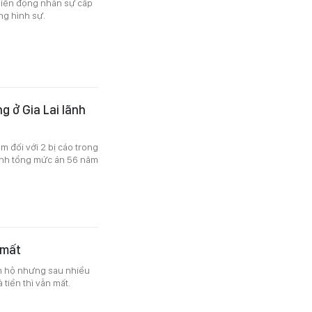
 biến động nhân sự cấp
ng hình sự.
 ở Gia Lai lãnh
m đối với 2 bị cáo trong
lãnh tổng mức án 56 năm
 mất
tìm hộ nhưng sau nhiều
 tiền thì vẫn mất.