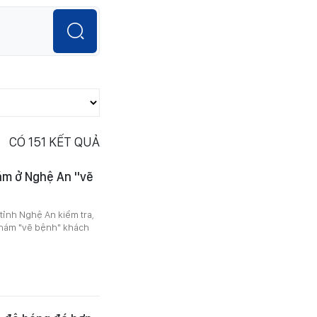
CÓ
151
KẾT QUẢ
hám ở Nghệ An "vẽ
tỉnh Nghệ An kiểm tra,
khám "vẽ bệnh" khách