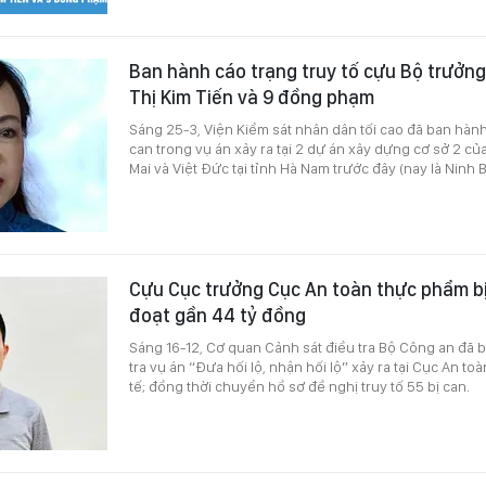
Ban hành cáo trạng truy tố cựu Bộ trưởn
Thị Kim Tiến và 9 đồng phạm
Sáng 25-3, Viện Kiểm sát nhân dân tối cao đã ban hành 
can trong vụ án xảy ra tại 2 dự án xây dựng cơ sở 2 củ
Mai và Việt Đức tại tỉnh Hà Nam trước đây (nay là Ninh B
Cựu Cục trưởng Cục An toàn thực phẩm b
đoạt gần 44 tỷ đồng
Sáng 16-12, Cơ quan Cảnh sát điều tra Bộ Công an đã b
tra vụ án “Đưa hối lộ, nhận hối lộ” xảy ra tại Cục An t
tế; đồng thời chuyển hồ sơ đề nghị truy tố 55 bị can.