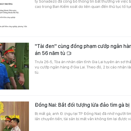
ty Sonadezi) đã công bố thông tin bất thường về việc
cao trong Ban Kiểm soát do liên quan đến thủ tục tố tụ
"Tài đen" cùng đồng phạm cướp ngân hàng
án 56 năm tù
Trưa 26-5, Tòa án nhân dân tỉnh Gia Lai tuyên án sơ thẩ
vụ cướp ngân hàng ở Gia Lai. Theo đó, 2 bị cáo nhận 
tù.
Đồng Nai: Bắt đối tượng lừa đảo tìm gà bị
Bị mất gà, anh Đ. (ngụ tại TP Đồng Nai) đã nhờ người 
lần chuyển tiền, tài sản bị mất vẫn không tìm lại được và