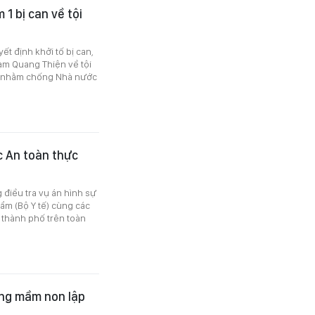
1 bị can về tội
ết định khởi tố bị can,
ạm Quang Thiện về tội
liệu nhằm chống Nhà nước
ục An toàn thực
điều tra vụ án hình sự
hẩm (Bộ Y tế) cùng các
, thành phố trên toàn
ờng mầm non lập