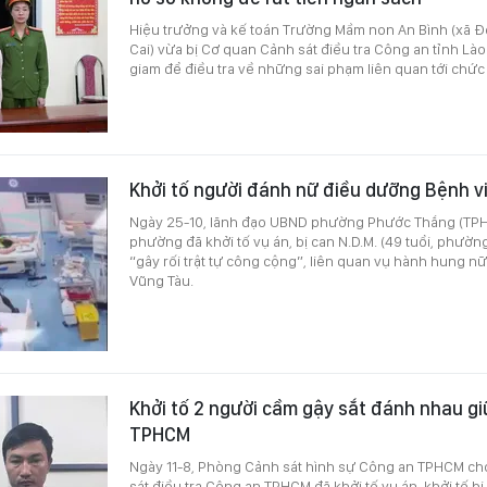
Hiệu trưởng và kế toán Trường Mầm non An Bình (xã Đ
Cai) vừa bị Cơ quan Cảnh sát điều tra Công an tỉnh Lào 
giam để điều tra về những sai phạm liên quan tới chức
Khởi tố người đánh nữ điều dưỡng Bệnh 
Ngày 25-10, lãnh đạo UBND phường Phước Thắng (TPH
phường đã khởi tố vụ án, bị can N.D.M. (49 tuổi, phườn
“gây rối trật tự công cộng”, liên quan vụ hành hung 
Vũng Tàu.
Khởi tố 2 người cầm gậy sắt đánh nhau gi
TPHCM
Ngày 11-8, Phòng Cảnh sát hình sự Công an TPHCM cho
sát điều tra Công an TPHCM đã khởi tố vụ án, khởi tố bị