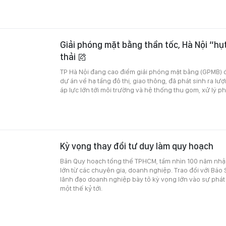
Giải phóng mặt bằng thần tốc, Hà Nội “hụt
thải
TP Hà Nội đang cao điểm giải phóng mặt bằng (GPMB) để
dự án về hạ tầng đô thị, giao thông, đã phát sinh ra lư
áp lực lớn tới môi trường và hệ thống thu gom, xử lý ph
Kỳ vọng thay đổi tư duy làm quy hoạch
Bản Quy hoạch tổng thể TPHCM, tầm nhìn 100 năm nhậ
lớn từ các chuyên gia, doanh nghiệp. Trao đổi với Báo
lãnh đạo doanh nghiệp bày tỏ kỳ vọng lớn vào sự phát
một thế kỷ tới.