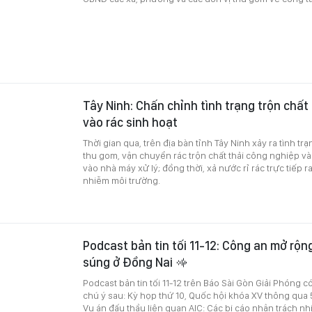
Tây Ninh: Chấn chỉnh tình trạng trộn chất
vào rác sinh hoạt
Thời gian qua, trên địa bàn tỉnh Tây Ninh xảy ra tình t
thu gom, vận chuyển rác trộn chất thải công nghiệp và
vào nhà máy xử lý; đồng thời, xả nước rỉ rác trực tiếp r
nhiễm môi trường.
Podcast bản tin tối 11-12: Công an mở rộng
súng ở Đồng Nai
Podcast bản tin tối 11-12 trên Báo Sài Gòn Giải Phóng c
chú ý sau: Kỳ họp thứ 10, Quốc hội khóa XV thông qua 5
Vụ án đấu thầu liên quan AIC: Các bị cáo nhận trách n