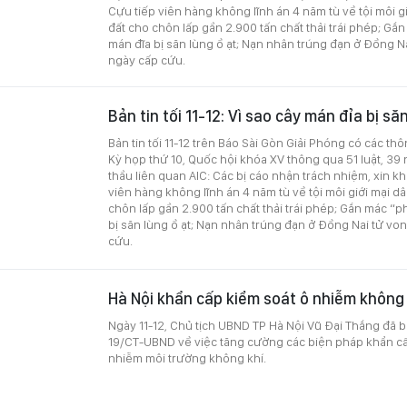
Cựu tiếp viên hàng không lĩnh án 4 năm tù về tội môi g
đất cho chôn lấp gần 2.900 tấn chất thải trái phép; Gắ
mán đĩa bị săn lùng ồ ạt; Nạn nhân trúng đạn ở Đồng N
ngày cấp cứu.
Bản tin tối 11-12: Vì sao cây mán đỉa bị să
Bản tin tối 11-12 trên Báo Sài Gòn Giải Phóng có các thô
Kỳ họp thứ 10, Quốc hội khóa XV thông qua 51 luật, 39 
thầu liên quan AIC: Các bị cáo nhận trách nhiệm, xin k
viên hàng không lĩnh án 4 năm tù về tội môi giới mại d
chôn lấp gần 2.900 tấn chất thải trái phép; Gắn mác “p
bị săn lùng ồ ạt; Nạn nhân trúng đạn ở Đồng Nai tử vo
cứu.
Hà Nội khẩn cấp kiểm soát ô nhiễm không 
Ngày 11-12, Chủ tịch UBND TP Hà Nội Vũ Đại Thắng đã b
19/CT-UBND về việc tăng cường các biện pháp khẩn c
nhiễm môi trường không khí.