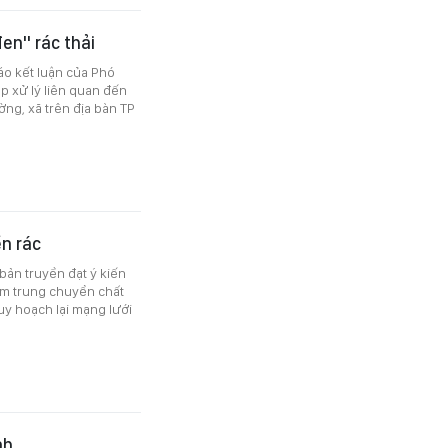
en" rác thải
áo kết luận của Phó
p xử lý liên quan đến
ờng, xã trên địa bàn TP
n rác
ản truyền đạt ý kiến
ạm trung chuyển chất
uy hoạch lại mạng lưới
nh