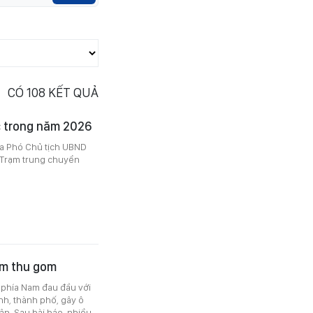
CÓ
108
KẾT QUẢ
c trong năm 2026
a Phó Chủ tịch UBND
g Trạm trung chuyển
iệm thu gom
 phía Nam đau đầu với
ỉnh, thành phố, gây ô
n. Sau bài báo, nhiều