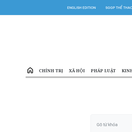
ENGLISH EDITION
SGGP THỂ THA
CHÍNH TRỊ
XÃ HỘI
PHÁP LUẬT
KIN