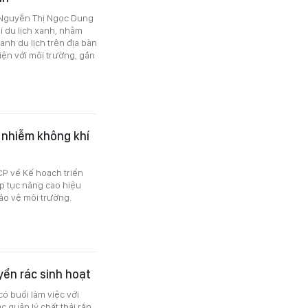
 Nguyễn Thị Ngọc Dung
í du lịch xanh, nhằm
nh du lịch trên địa bàn
iện với môi trường, gắn
ô nhiễm không khí
P về Kế hoạch triển
p tục nâng cao hiệu
bảo vệ môi trường.
yển rác sinh hoạt
ó buổi làm việc với
 quản lý chất thải rắn.