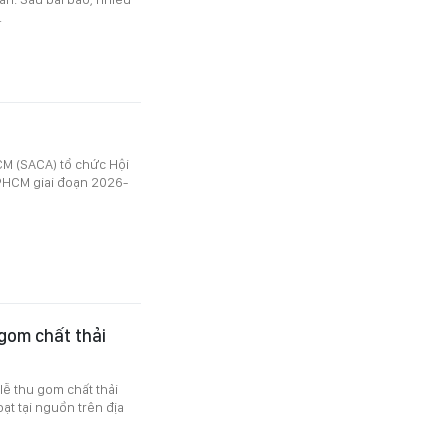
.
CM (SACA) tổ chức Hội
 TPHCM giai đoạn 2026-
gom chất thải
ễ thu gom chất thải
oạt tại nguồn trên địa