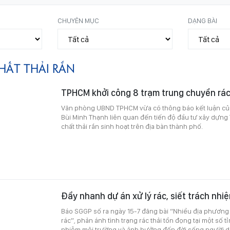
CHUYÊN MỤC
DẠNG BÀI
HẤT THẢI RẮN
TPHCM khởi công 8 trạm trung chuyển rá
Văn phòng UBND TPHCM vừa có thông báo kết luận củ
Bùi Minh Thạnh liên quan đến tiến độ đầu tư xây dựn
chất thải rắn sinh hoạt trên địa bàn thành phố.
Đẩy nhanh dự án xử lý rác, siết trách nh
Báo SGGP số ra ngày 15-7 đăng bài “Nhiều địa phương
rác”, phản ánh tình trạng rác thải tồn đọng tại một số t
nhiễm môi trường và ảnh hưởng đến đời sống người dâ