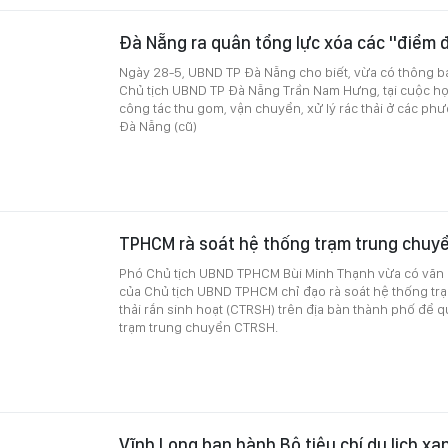
Đà Nẵng ra quân tổng lực xóa các "điểm đ
Ngày 28-5, UBND TP Đà Nẵng cho biết, vừa có thông b
Chủ tịch UBND TP Đà Nẵng Trần Nam Hưng, tại cuộc họ
công tác thu gom, vận chuyển, xử lý rác thải ở các phư
Đà Nẵng (cũ)
TPHCM rà soát hệ thống trạm trung chuyể
Phó Chủ tịch UBND TPHCM Bùi Minh Thạnh vừa có văn b
của Chủ tịch UBND TPHCM chỉ đạo rà soát hệ thống tr
thải rắn sinh hoạt (CTRSH) trên địa bàn thành phố để q
trạm trung chuyển CTRSH.
Vĩnh Long ban hành Bộ tiêu chí du lịch xa