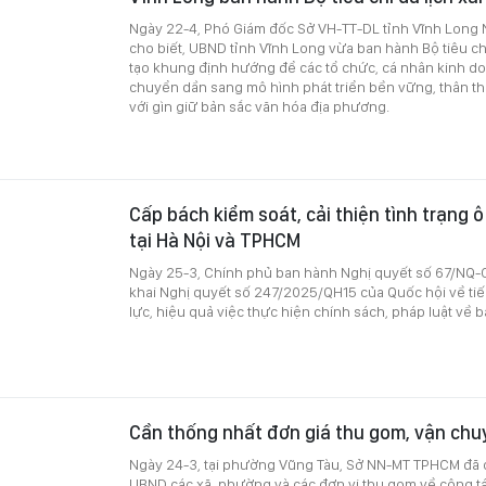
Ngày 22-4, Phó Giám đốc Sở VH-TT-DL tỉnh Vĩnh Long
cho biết, UBND tỉnh Vĩnh Long vừa ban hành Bộ tiêu ch
tạo khung định hướng để các tổ chức, cá nhân kinh doa
chuyển dần sang mô hình phát triển bền vững, thân th
với gìn giữ bản sắc văn hóa địa phương.
Cấp bách kiểm soát, cải thiện tình trạng 
tại Hà Nội và TPHCM
Ngày 25-3, Chính phủ ban hành Nghị quyết số 67/NQ-C
khai Nghị quyết số 247/2025/QH15 của Quốc hội về tiế
lực, hiệu quả việc thực hiện chính sách, pháp luật về 
Cần thống nhất đơn giá thu gom, vận chu
Ngày 24-3, tại phường Vũng Tàu, Sở NN-MT TPHCM đã c
UBND các xã, phường và các đơn vị thu gom về công tác