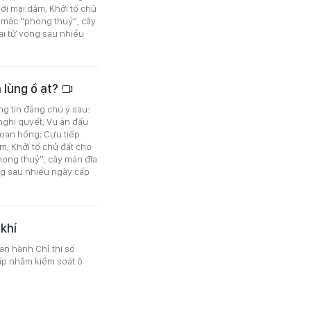
iới mại dâm; Khởi tố chủ
n mác “phong thuỷ”, cây
ai tử vong sau nhiều
n lùng ồ ạt?
ng tin đáng chú ý sau:
nghị quyết; Vụ án đấu
hoan hồng; Cựu tiếp
âm; Khởi tố chủ đất cho
hong thuỷ”, cây mán đĩa
ng sau nhiều ngày cấp
khí
an hành Chỉ thị số
ấp nhằm kiểm soát ô