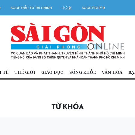
O
SGGP ĐẦU TƯ TÀI CHÍNH
中文版
SGGP EPAPER
H TẾ
THẾ GIỚI
GIÁO DỤC
SỐNG KHỎE
VĂN HÓA
BẠ
TỪ KHÓA