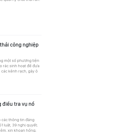
 thải công nghiệp
rạng một số phương tiện
o rác sinh hoạt để đưa
a các kênh rạch, gây ô
 điều tra vụ nổ
ó các thông tin đáng
1 luật, 39 nghị quyết;
hiệm, xin khoan hồng;