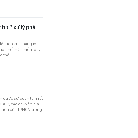
 hơi” xử lý phế
 triển khai hàng loạt
ợng phế thải nhiều, gây
ế thải.
n được sự quan tâm rất
 SGGP, các chuyên gia,
 triển của TPHCM trong