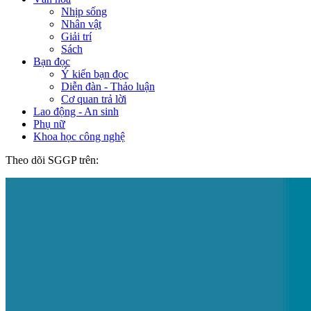
Nhịp sống
Nhân vật
Giải trí
Sách
Bạn đọc
Ý kiến bạn đọc
Diễn đàn - Thảo luận
Cơ quan trả lời
Lao động - An sinh
Phụ nữ
Khoa học công nghệ
Theo dõi SGGP trên: