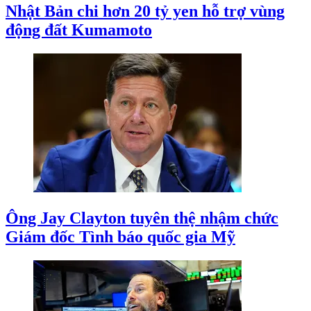
Nhật Bản chi hơn 20 tỷ yen hỗ trợ vùng
động đất Kumamoto
Ông Jay Clayton tuyên thệ nhậm chức
Giám đốc Tình báo quốc gia Mỹ