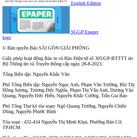
English Edition
SGGP Epaper
logo
© Bản quyền Báo SÀI GÒN GIẢI PHÓNG.
Giấy phép hoạt động Báo in và Báo Điện tử số 305/GP-BTTTT do
Bộ Thông tin và Truyền thông cấp ngày 28-8-2023.
Tổng Biên tập:
Nguyễn Khắc Văn
Phó Tổng Biên tập:
Nguyễn Ngọc Anh
,
Phạm Văn Trường
,
Bùi Thị
Hồng Sương
,
Trương Đức Nghĩa
,
Phạm Thị Vân Anh
,
Dương Văn
Quang
,
Nguyễn Đức Hiển
,
Nguyễn Khắc Cường
,
Trần Gia Bảo
Phó Tổng Thư ký tòa soạn:
Ngô Quang Trưởng
,
Nguyễn Chiến
Dũng
,
Nguyễn Phước Bình
Tòa soạn : 432-434 Nguyễn Thị Minh Khai, Phường Bàn Cờ,
TP.HCM