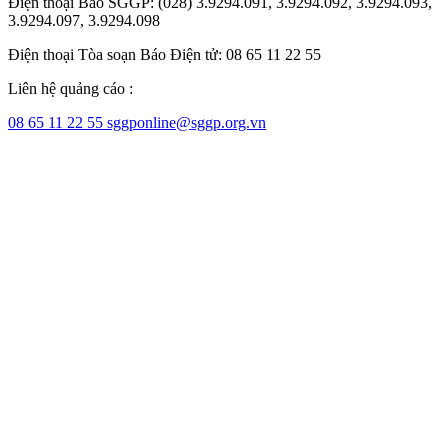
Điện thoại Báo SGGP: (028) 3.9294.091, 3.9294.092, 3.9294.093,
3.9294.097, 3.9294.098
Điện thoại Tòa soạn Báo Điện tử: 08 65 11 22 55
Liên hệ quảng cáo :
08 65 11 22 55
sggponline@sggp.org.vn