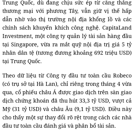
Trung Quốc, dù đang chịu sức ép từ căng thẳng
thương mại với phương Tây, vẫn giữ vị thế hấp
dẫn nhờ vào thị trường nội địa khổng lồ và các
chính sách khuyến khích công nghệ. CapitaLand
Investment, một công ty quản lý tài sản hàng đầu
tại Singapore, vừa ra mắt quỹ nội địa trị giá 5 tỷ
nhân dân tệ (tương đương khoảng 692 triệu USD)
tại Trung Quốc.
Theo dữ liệu từ Công ty đầu tư toàn cầu Robeco
(có trụ sở tại Hà Lan), chỉ riêng trong tháng 4 vừa
qua, cổ phiếu châu Á được giao dịch trên sàn giao
dịch chứng khoán đã thu hút 33,3 tỷ USD, vượt cả
Mỹ (31 tỷ USD) và châu Âu (9,1 tỷ USD). Điều này
cho thấy một sự thay đổi rõ rệt trong cách các nhà
đầu tư toàn cầu đánh giá và phân bổ tài sản.