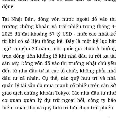
động.
Tại Nhật Bản, dòng vốn nước ngoài đổ vào thị
trường chứng khoán và trái phiếu trong tháng 4-
2025 đã đạt khoảng 57 tỷ USD - mức cao nhất kể
từ khi có số liệu thống kê. Đây là một kỷ lục bất
ngờ sau gần 30 năm, một quốc gia châu Á hưởng
trọn dòng tiền khổng lồ khi nhà đầu tư rời xa tài
sản Mỹ. Dòng vốn đổ vào thị trường Nhật chủ yếu
đến từ nhà đầu tư là các tổ chức, không phải nhà
đầu tư cá nhân. Cụ thể, các quỹ hưu trí và nhà
quản lý tài sản đã mua mạnh cổ phiếu trên sàn Sở
giao dịch chứng khoán Tokyo. Các nhà đầu tư như
cơ quan quản lý dự trữ ngoại hối, công ty bảo
hiểm nhân thọ và quỹ hưu trí lựa chọn trái phiếu.