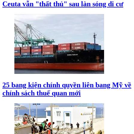
Ceuta vẫn "thất thủ" sau làn sóng di cư
25 bang kiện chính quyền liên bang Mỹ về
chính sách thuế quan mới