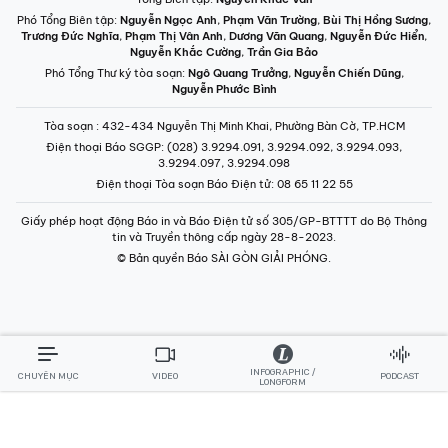
Phó Tổng Biên tập:
Nguyễn Ngọc Anh
,
Phạm Văn Trường
,
Bùi Thị Hồng Sương
,
Trương Đức Nghĩa
,
Phạm Thị Vân Anh
,
Dương Văn Quang
,
Nguyễn Đức Hiển
,
Nguyễn Khắc Cường
,
Trần Gia Bảo
Phó Tổng Thư ký tòa soạn:
Ngô Quang Trưởng
,
Nguyễn Chiến Dũng
,
Nguyễn Phước Bình
Tòa soạn
: 432-434 Nguyễn Thị Minh Khai, Phường Bàn Cờ, TP.HCM
Điện thoại Báo SGGP
: (028) 3.9294.091, 3.9294.092, 3.9294.093,
3.9294.097, 3.9294.098
Điện thoại Tòa soạn Báo Điện tử
: 08 65 11 22 55
Giấy phép hoạt động Báo in và Báo Điện tử số 305/GP-BTTTT do Bộ Thông
tin và Truyền thông cấp ngày 28-8-2023.
© Bản quyền Báo SÀI GÒN GIẢI PHÓNG.
INFOGRAPHIC /
CHUYÊN MỤC
VIDEO
PODCAST
LONGFORM