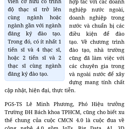
viên cơ hữu có trình
hợp tác với các doanh
độ thạc sĩ trở lên
nghiệp nước ngoài,
cùng ngành hoặc
doanh nghiệp trong
ngành gần với ngành
nước và chuẩn bị các
đăng ký đào tạo.
điều kiện để đào
Trong đó, có ít nhất 1
tạo.
Về chương trình
tiến sĩ và 4 thạc sĩ,
đào tạo, nhà trường
hoặc 2 tiến sĩ và 2
cũng đã làm việc với
thạc sĩ cùng ngành
các chuyên gia trong
đăng ký đào tạo.
và ngoài nước để xây
dựng mang tính chất
cập nhật, hiện đại, thực tiễn.
PGS-TS Lê Minh Phương, Phó Hiệu trưởng
Trường ĐH Bách khoa TPHCM, cũng cho biết xu
thế chung của cuộc CMCN 4.0 là cuộc đua về
công nghệ 4.0 gồm IoTs, Big Data, AI, 3D