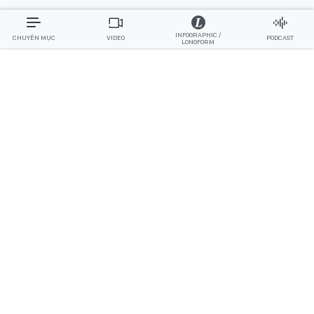
INFOGRAPHIC /
CHUYÊN MỤC
VIDEO
PODCAST
LONGFORM