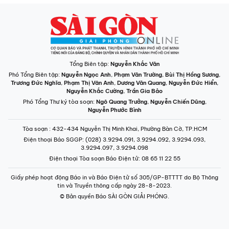
Tổng Biên tập:
Nguyễn Khắc Văn
Phó Tổng Biên tập:
Nguyễn Ngọc Anh
,
Phạm Văn Trường
,
Bùi Thị Hồng Sương
,
Trương Đức Nghĩa
,
Phạm Thị Vân Anh
,
Dương Văn Quang
,
Nguyễn Đức Hiển
,
Nguyễn Khắc Cường
,
Trần Gia Bảo
Phó Tổng Thư ký tòa soạn:
Ngô Quang Trưởng
,
Nguyễn Chiến Dũng
,
Nguyễn Phước Bình
Tòa soạn
: 432-434 Nguyễn Thị Minh Khai, Phường Bàn Cờ, TP.HCM
Điện thoại Báo SGGP
: (028) 3.9294.091, 3.9294.092, 3.9294.093,
3.9294.097, 3.9294.098
Điện thoại Tòa soạn Báo Điện tử
: 08 65 11 22 55
Giấy phép hoạt động Báo in và Báo Điện tử số 305/GP-BTTTT do Bộ Thông
tin và Truyền thông cấp ngày 28-8-2023.
© Bản quyền Báo SÀI GÒN GIẢI PHÓNG.