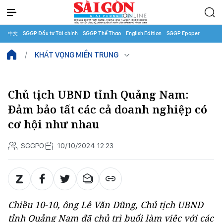
中文
SGGP Đầu tư Tài chính
SGGP Thể Thao
English Edition
SGGP Epaper
KHÁT VỌNG MIỀN TRUNG
Chủ tịch UBND tỉnh Quảng Nam:
Đảm bảo tất các cả doanh nghiệp có
cơ hội như nhau
SGGPO
10/10/2024 12:23
Chiều 10-10, ông Lê Văn Dũng, Chủ tịch UBND
tỉnh Quảng Nam đã chủ trì buổi làm việc với các