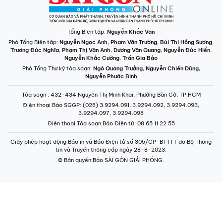
Tổng Biên tập:
Nguyễn Khắc Văn
Phó Tổng Biên tập:
Nguyễn Ngọc Anh
,
Phạm Văn Trường
,
Bùi Thị Hồng Sương
,
Trương Đức Nghĩa
,
Phạm Thị Vân Anh
,
Dương Văn Quang
,
Nguyễn Đức Hiển
,
Nguyễn Khắc Cường
,
Trần Gia Bảo
Phó Tổng Thư ký tòa soạn:
Ngô Quang Trưởng
,
Nguyễn Chiến Dũng
,
Nguyễn Phước Bình
Tòa soạn
: 432-434 Nguyễn Thị Minh Khai, Phường Bàn Cờ, TP.HCM
Điện thoại Báo SGGP
: (028) 3.9294.091, 3.9294.092, 3.9294.093,
3.9294.097, 3.9294.098
Điện thoại Tòa soạn Báo Điện tử
: 08 65 11 22 55
Giấy phép hoạt động Báo in và Báo Điện tử số 305/GP-BTTTT do Bộ Thông
tin và Truyền thông cấp ngày 28-8-2023.
© Bản quyền Báo SÀI GÒN GIẢI PHÓNG.
INFOGRAPHIC /
CHUYÊN MỤC
VIDEO
PODCAST
LONGFORM