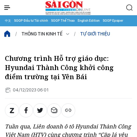
中文
SGGP Đầu tư Tài chính
SGGP Thể Thao
English Edition
SGGP Epaper
THÔNG TIN KINH TẾ
TỰ GIỚI THIỆU
Chương trình Hỗ trợ giáo dục:
Hyundai Thành Công khởi công
điểm trường tại Yên Bái
04/12/2023 06:01
Tuần qua, Liên doanh ô tô Hyundai Thành Công
Việt Nam (HTV) cùng chương trình “Cặp lá yêu