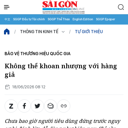
中文
SGGP Đầu tư Tài chính
SGGP Thể Thao
English Edition
SGGP Epaper
THÔNG TIN KINH TẾ
TỰ GIỚI THIỆU
BẢO VỆ THƯƠNG HIỆU QUỐC GIA
Không thể khoan nhượng với hàng
giả
18/06/2026 08:12
Chưa bao giờ người tiêu dùng đứng trước nguy