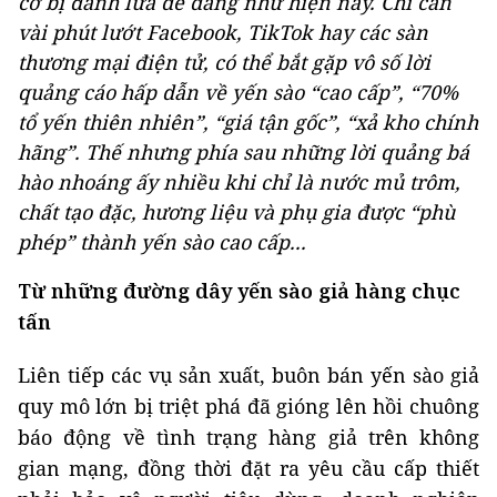
cơ bị đánh lừa dễ dàng như hiện nay. Chỉ cần
vài phút lướt Facebook, TikTok hay các sàn
thương mại điện tử, có thể bắt gặp vô số lời
quảng cáo hấp dẫn về yến sào “cao cấp”, “70%
tổ yến thiên nhiên”, “giá tận gốc”, “xả kho chính
hãng”. Thế nhưng phía sau những lời quảng bá
hào nhoáng ấy nhiều khi chỉ là nước mủ trôm,
chất tạo đặc, hương liệu và phụ gia được “phù
phép” thành yến sào cao cấp...
Từ những đường dây yến sào giả hàng chục
tấn
Liên tiếp các vụ sản xuất, buôn bán yến sào giả
quy mô lớn bị triệt phá đã gióng lên hồi chuông
báo động về tình trạng hàng giả trên không
gian mạng, đồng thời đặt ra yêu cầu cấp thiết