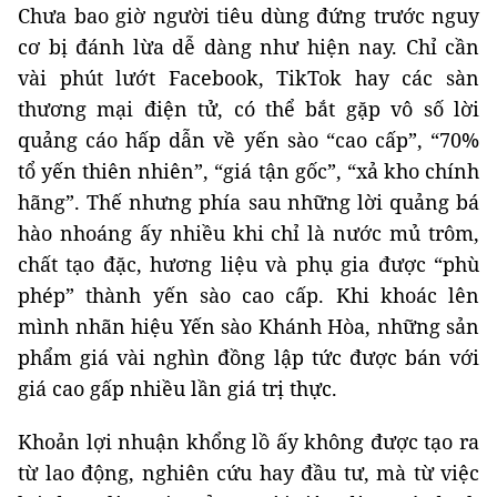
Chưa bao giờ người tiêu dùng đứng trước nguy
cơ bị đánh lừa dễ dàng như hiện nay. Chỉ cần
vài phút lướt Facebook, TikTok hay các sàn
thương mại điện tử, có thể bắt gặp vô số lời
quảng cáo hấp dẫn về yến sào “cao cấp”, “70%
tổ yến thiên nhiên”, “giá tận gốc”, “xả kho chính
hãng”. Thế nhưng phía sau những lời quảng bá
hào nhoáng ấy nhiều khi chỉ là nước mủ trôm,
chất tạo đặc, hương liệu và phụ gia được “phù
phép” thành yến sào cao cấp. Khi khoác lên
mình nhãn hiệu Yến sào Khánh Hòa, những sản
phẩm giá vài nghìn đồng lập tức được bán với
giá cao gấp nhiều lần giá trị thực.
Khoản lợi nhuận khổng lồ ấy không được tạo ra
từ lao động, nghiên cứu hay đầu tư, mà từ việc