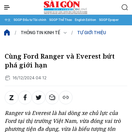
中文
SGGP Đầu tư Tài chính
SGGP Thể Thao
English Edition
SGGP Epaper
THÔNG TIN KINH TẾ
TỰ GIỚI THIỆU
Cùng Ford Ranger và Everest bứt
phá giới hạn
16/12/2024 04:12
Ranger và Everest là hai dòng xe chủ lực của
Ford tại thị trường Việt Nam, vừa đóng vai trò
phương tiện đa dụng, vừa là biểu tượng tôn