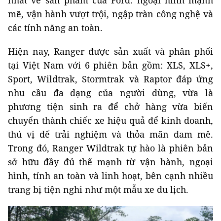
nhất về sản phẩm của Ford: ngoại hình mạnh
mẽ, vận hành vượt trội, ngập tràn công nghệ và
các tính năng an toàn.
Hiện nay, Ranger được sản xuất và phân phối
tại Việt Nam với 6 phiên bản gồm: XLS, XLS+,
Sport, Wildtrak, Stormtrak và Raptor đáp ứng
nhu cầu đa dạng của người dùng, vừa là
phương tiện sinh ra để chở hàng vừa biến
chuyển thành chiếc xe hiệu quả để kinh doanh,
thú vị để trải nghiệm và thỏa mãn đam mê.
Trong đó, Ranger Wildtrak tự hào là phiên bản
sở hữu đầy đủ thế mạnh từ vận hành, ngoại
hình, tính an toàn và linh hoạt, bên cạnh nhiều
trang bị tiện nghi như một mẫu xe du lịch.