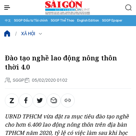
中文
SGGP Đầu tư Tài chính
SGGP Thể Thao
English Edition
SGGP Epaper
XÃ HỘI
Đào tạo nghề lao động nông thôn
thời 4.0
SGGP
05/02/2020 01:02
UBND TPHCM vừa đặt ra mục tiêu đào tạo nghề
cho hơn 6.400 lao động nông thôn trên địa bàn
TPHCM năm 2020, tỷ lệ có việc làm sau khi học