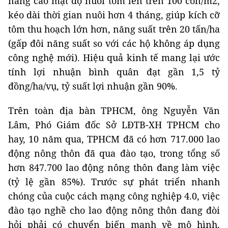
nâng cao mật độ nuôi tôm lên trên 100 con/m2,
kéo dài thời gian nuôi hơn 4 tháng, giúp kích cỡ
tôm thu hoạch lớn hơn, năng suất trên 20 tấn/ha
(gấp đôi năng suất so với các hộ không áp dụng
công nghệ mới). Hiệu quả kinh tế mang lại ước
tính lợi nhuận bình quân đạt gần 1,5 tỷ
đồng/ha/vụ, tỷ suất lợi nhuận gần 90%.
Trên toàn địa bàn TPHCM, ông Nguyễn Văn
Lâm, Phó Giám đốc Sở LĐTB-XH TPHCM cho
hay, 10 năm qua, TPHCM đã có hơn 717.000 lao
động nông thôn đã qua đào tạo, trong tổng số
hơn 847.700 lao động nông thôn đang làm việc
(tỷ lệ gần 85%). Trước sự phát triển nhanh
chóng của cuộc cách mạng công nghiệp 4.0, việc
đào tạo nghề cho lao động nông thôn đang đòi
hỏi phải có chuyển biến mạnh về mô hình,