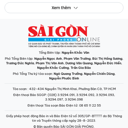
Xem thêm
Tổng Biên tập:
Nguyễn Khắc Văn
Phó Tổng Biên tập:
Nguyễn Ngọc Anh
,
Phạm Văn Trường
,
Bùi Thị Hồng Sương
,
Trương Đức Nghĩa
,
Phạm Thị Vân Anh
,
Dương Văn Quang
,
Nguyễn Đức Hiển
,
Nguyễn Khắc Cường
,
Trần Gia Bảo
Phó Tổng Thư ký tòa soạn:
Ngô Quang Trưởng
,
Nguyễn Chiến Dũng
,
Nguyễn Phước Bình
Tòa soạn
: 432-434 Nguyễn Thị Minh Khai, Phường Bàn Cờ, TP.HCM
Điện thoại Báo SGGP
: (028) 3.9294.091, 3.9294.092, 3.9294.093,
3.9294.097, 3.9294.098
Điện thoại Tòa soạn Báo Điện tử
: 08 65 11 22 55
Giấy phép hoạt động Báo in và Báo Điện tử số 305/GP-BTTTT do Bộ Thông
tin và Truyền thông cấp ngày 28-8-2023.
© Bản quyền Báo SÀI GÒN GIẢI PHÓNG.