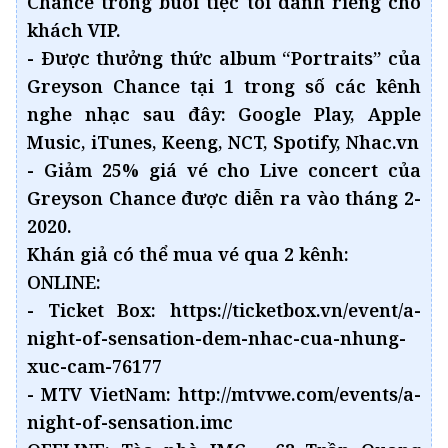
Chance trong buổi tiệc tối dành riêng cho
khách VIP.
- Được thưởng thức album “Portraits” của
Greyson Chance tại 1 trong số các kênh
nghe nhạc sau đây: Google Play, Apple
Music, iTunes, Keeng, NCT, Spotify, Nhac.vn
- Giảm 25% giá vé cho Live concert của
Greyson Chance được diễn ra vào tháng 2-
2020.
Khán giả có thể mua vé qua 2 kênh:
ONLINE:
- Ticket Box: https://ticketbox.vn/event/a-
night-of-sensation-dem-nhac-cua-nhung-
xuc-cam-76177
- MTV VietNam: http://mtvwe.com/events/a-
night-of-sensation.imc