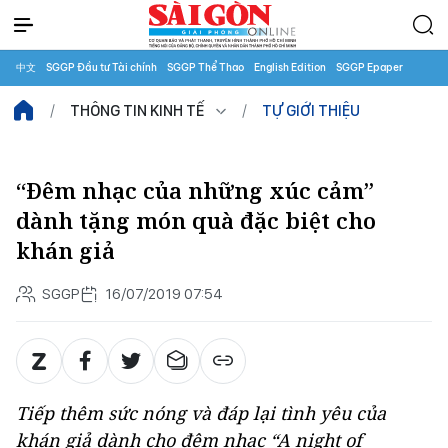
中文
SGGP Đầu tư Tài chính
SGGP Thể Thao
English Edition
SGGP Epaper
THÔNG TIN KINH TẾ
TỰ GIỚI THIỆU
“Đêm nhạc của những xúc cảm”
dành tặng món quà đặc biệt cho
khán giả
SGGP
16/07/2019 07:54
Tiếp thêm sức nóng và đáp lại tình yêu của
khán giả dành cho đêm nhạc “A night of