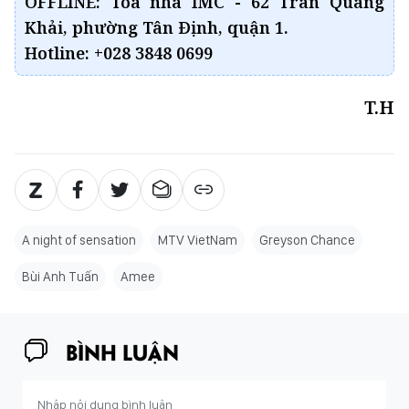
OFFLINE: Tòa nhà IMC - 62 Trần Quang
Khải, phường Tân Định, quận 1.
Hotline: +028 3848 0699
T.H
A night of sensation
MTV VietNam
Greyson Chance
Bùi Anh Tuấn
Amee
BÌNH LUẬN