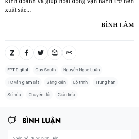
kinh doanh và giúp hoạt động vận hành trở nên
xuất sắc...
BÌNH LÂM
FPT Digital
Gas South
Nguyễn Ngọc Luận
Tư vấn giám sát
Sáng kiến
Lộ trình
Trung hạn
Số hóa
Chuyển đổi
Gián tiếp
BÌNH LUẬN