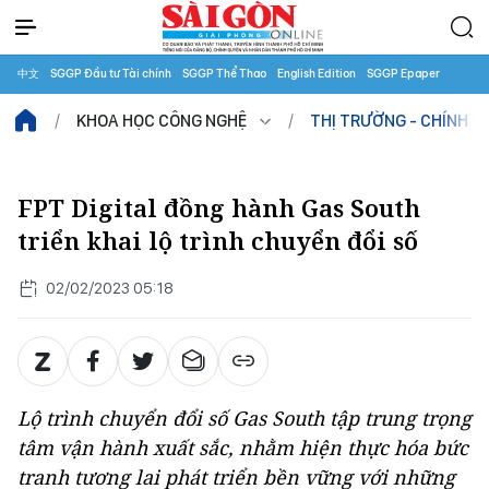
中文
SGGP Đầu tư Tài chính
SGGP Thể Thao
English Edition
SGGP Epaper
KHOA HỌC CÔNG NGHỆ
THỊ TRƯỜNG - CHÍNH S
FPT Digital đồng hành Gas South
triển khai lộ trình chuyển đổi số
02/02/2023 05:18
Lộ trình chuyển đổi số Gas South tập trung trọng
tâm vận hành xuất sắc, nhằm hiện thực hóa bức
tranh tương lai phát triển bền vững với những