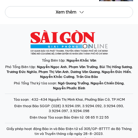
Xem thêm
Tổng Biên tập:
Nguyễn Khắc Văn
Phó Tổng Biên tập:
Nguyễn Ngọc Anh
,
Phạm Văn Trường
,
Bùi Thị Hồng Sương
,
Trương Đức Nghĩa
,
Phạm Thị Vân Anh
,
Dương Văn Quang
,
Nguyễn Đức Hiển
,
Nguyễn Khắc Cường
,
Trần Gia Bảo
Phó Tổng Thư ký tòa soạn:
Ngô Quang Trưởng
,
Nguyễn Chiến Dũng
,
Nguyễn Phước Bình
Tòa soạn
: 432-434 Nguyễn Thị Minh Khai, Phường Bàn Cờ, TP.HCM
Điện thoại Báo SGGP
: (028) 3.9294.091, 3.9294.092, 3.9294.093,
3.9294.097, 3.9294.098
Điện thoại Tòa soạn Báo Điện tử
: 08 65 11 22 55
Giấy phép hoạt động Báo in và Báo Điện tử số 305/GP-BTTTT do Bộ Thông
tin và Truyền thông cấp ngày 28-8-2023.