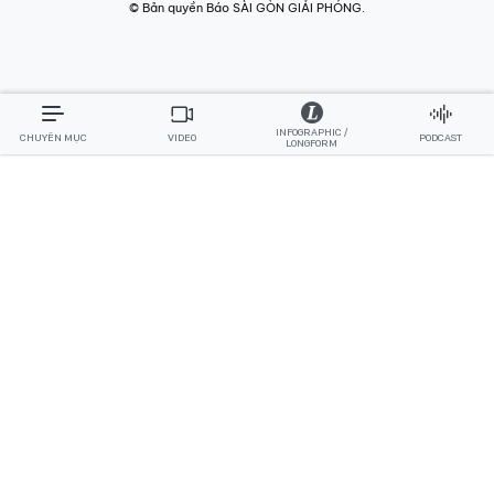
© Bản quyền Báo SÀI GÒN GIẢI PHÓNG.
INFOGRAPHIC /
CHUYÊN MỤC
VIDEO
PODCAST
LONGFORM