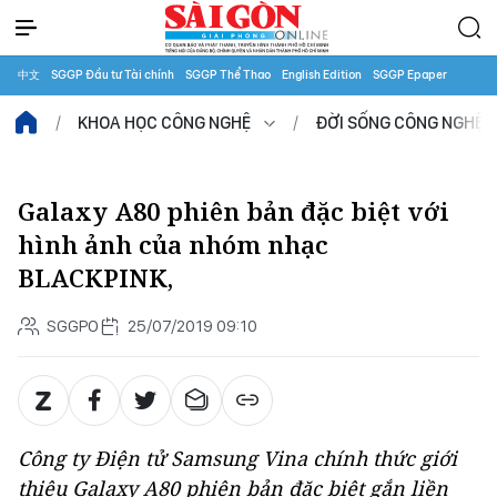
中文
SGGP Đầu tư Tài chính
SGGP Thể Thao
English Edition
SGGP Epaper
KHOA HỌC CÔNG NGHỆ
ĐỜI SỐNG CÔNG NGHỆ
Galaxy A80 phiên bản đặc biệt với
hình ảnh của nhóm nhạc
BLACKPINK,
SGGPO
25/07/2019 09:10
Công ty Điện tử Samsung Vina chính thức giới
thiệu Galaxy A80 phiên bản đặc biệt gắn liền