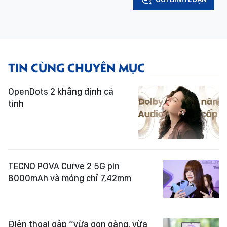
TIN CÙNG CHUYÊN MỤC
OpenDots 2 khẳng định cá
tính
TECNO POVA Curve 2 5G pin
8000mAh và mỏng chỉ 7,42mm
Điện thoại gập “vừa gọn gàng, vừa