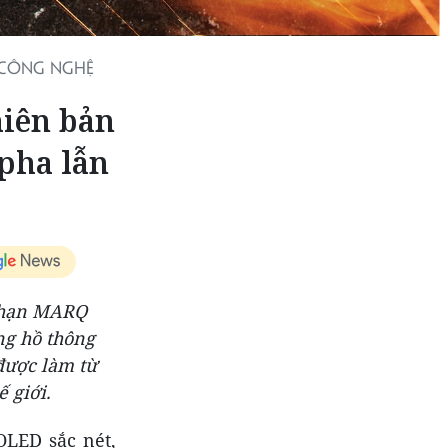
 CÔNG NGHỆ
iên bản
pha lẫn
i hạn MARQ
ng hồ thông
được làm từ
 giới.
LED sắc nét,