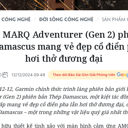
 CÔNG NGHỆ
ĐỜI SỐNG CÔNG NGHỆ
SẢN PHẨM
 MARQ Adventurer (Gen 2) ph
amascus mang vẻ đẹp cổ điển 
hơi thở đương đại
O
12/12/2024 09:48
Theo dõi Báo Sài Gòn Giải Phóng trên
2-12, Garmin chính thức trình làng phiên bản giớ
 (Gen 2) phiên bản Thép Damascus, một kiệt tác đồ
ấp mang vẻ đẹp cổ điển pha lẫn hơi thở đương đại, 
Damascus – một trong những vật liệu quý giá nhất thế
 hữu thiết kế tinh xảo với màn hình cảm ứng AMO