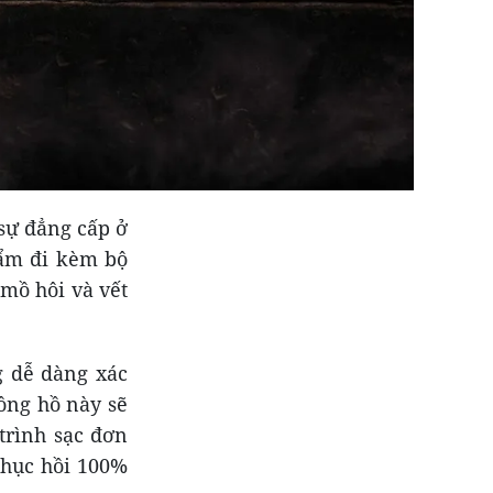
sự đẳng cấp ở
hẩm đi kèm bộ
mồ hôi và vết
g dễ dàng xác
ồng hồ này sẽ
trình sạc đơn
phục hồi 100%