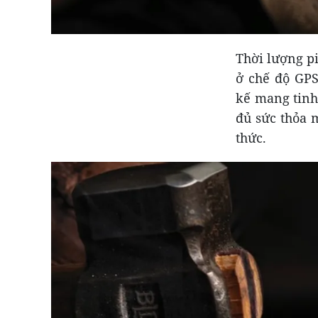
Thời lượng p
ở chế độ GPS
kế mang tinh
đủ sức thỏa 
thức.