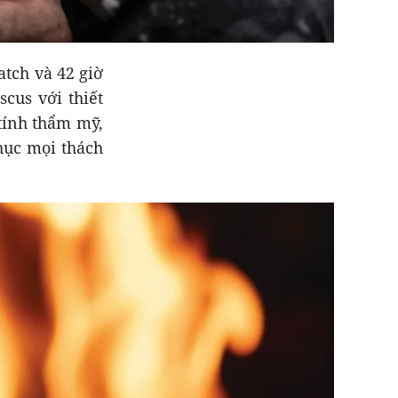
tch và 42 giờ
cus với thiết
tính thẩm mỹ,
hục mọi thách