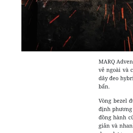
MARQ Adventu
vẻ ngoài và 
dây đeo hybr
bẩn.
Vòng bezel đ
định phương 
đồng hành cù
giản và nhan