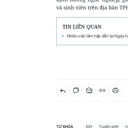
và sinh viên trên địa bàn T
TIN LIÊN QUAN
Nhiều việc làm hấp dẫn tại Ngày h
TỪ KHÓA
IUH
Tuyển sinh
n