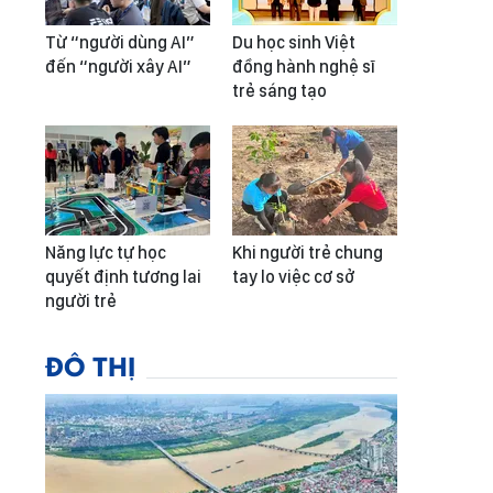
Từ “người dùng AI”
Du học sinh Việt
đến “người xây AI”
đồng hành nghệ sĩ
trẻ sáng tạo
Năng lực tự học
Khi người trẻ chung
quyết định tương lai
tay lo việc cơ sở
người trẻ
ĐÔ THỊ