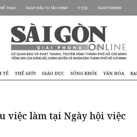
THỂ THAO
SGGP ĐẦU TƯ TÀI CHÍNH
中文版
SGGP EPAPER
H TẾ
THẾ GIỚI
GIÁO DỤC
SỐNG KHỎE
VĂN HÓA
BẠ
u việc làm tại Ngày hội việc