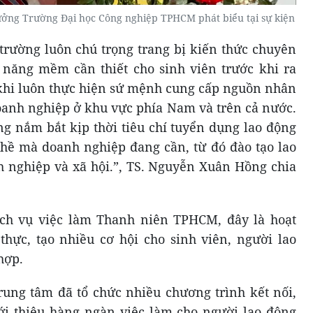
ởng Trường Đại học Công nghiệp TPHCM phát biểu tại sự kiện
rường luôn chú trọng trang bị kiến thức chuyên
 năng mềm cần thiết cho sinh viên trước khi ra
khi luôn thực hiện sứ mệnh cung cấp nguồn nhân
doanh nghiệp ở khu vực phía Nam và trên cả nước.
ng nắm bắt kịp thời tiêu chí tuyển dụng lao động
hề mà doanh nghiệp đang cần, từ đó đào tạo lao
 nghiệp và xã hội.”, TS. Nguyễn Xuân Hồng chia
ch vụ việc làm Thanh niên TPHCM, đây là hoạt
 thực, tạo nhiều cơ hội cho sinh viên, người lao
hợp.
ung tâm đã tổ chức nhiều chương trình kết nối,
ới thiệu hàng ngàn việc làm cho người lao động