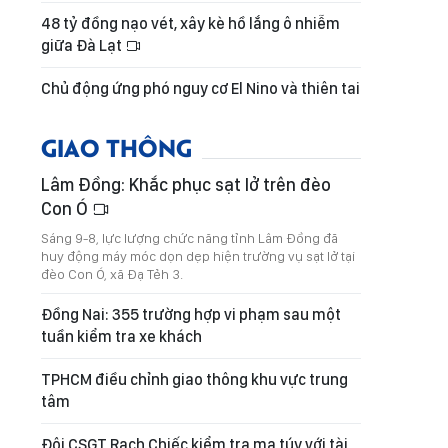
48 tỷ đồng nạo vét, xây kè hồ lắng ô nhiễm
giữa Đà Lạt
Chủ động ứng phó nguy cơ El Nino và thiên tai
GIAO THÔNG
Lâm Đồng: Khắc phục sạt lở trên đèo
Con Ó
Sáng 9-8, lực lượng chức năng tỉnh Lâm Đồng đã
huy động máy móc dọn dẹp hiện trường vụ sạt lở tại
đèo Con Ó, xã Đạ Tẻh 3.
Đồng Nai: 355 trường hợp vi phạm sau một
tuần kiểm tra xe khách
TPHCM điều chỉnh giao thông khu vực trung
tâm
Đội CSGT Rạch Chiếc kiểm tra ma túy với tài