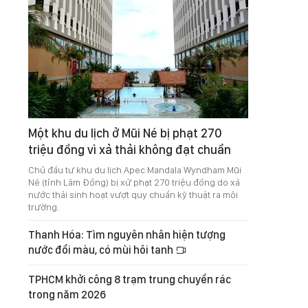
Một khu du lịch ở Mũi Né bị phạt 270
triệu đồng vì xả thải không đạt chuẩn
Chủ đầu tư khu du lịch Apec Mandala Wyndham Mũi
Né (tỉnh Lâm Đồng) bị xử phạt 270 triệu đồng do xả
nước thải sinh hoạt vượt quy chuẩn kỹ thuật ra môi
trường.
Thanh Hóa: Tìm nguyên nhân hiện tượng
nước đổi màu, có mùi hôi tanh
TPHCM khởi công 8 trạm trung chuyển rác
trong năm 2026