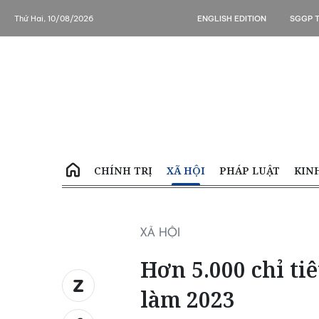
Thứ Hai, 10/08/2026
ENGLISH EDITION
SGGP 
CHÍNH TRỊ
XÃ HỘI
PHÁP LUẬT
KIN
XÃ HỘI
Hơn 5.000 chỉ tiê
làm 2023