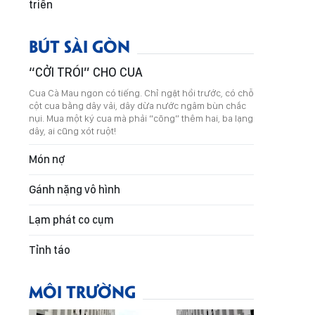
triển
BÚT SÀI GÒN
“CỞI TRÓI” CHO CUA
Cua Cà Mau ngon có tiếng. Chỉ ngặt hồi trước, có chỗ
cột cua bằng dây vải, dây dừa nước ngâm bùn chắc
nụi. Mua một ký cua mà phải “cõng” thêm hai, ba lạng
dây, ai cũng xót ruột!
Món nợ
Gánh nặng vô hình
Lạm phát co cụm
Tỉnh táo
MÔI TRƯỜNG