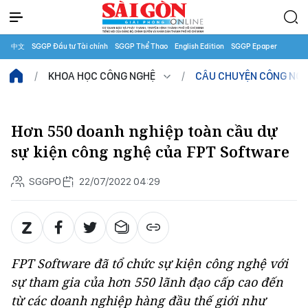
中文
SGGP Đầu tư Tài chính
SGGP Thể Thao
English Edition
SGGP Epaper
KHOA HỌC CÔNG NGHỆ
CÂU CHUYỆN CÔNG NG
Hơn 550 doanh nghiệp toàn cầu dự
sự kiện công nghệ của FPT Software
SGGPO
22/07/2022 04:29
FPT Software đã tổ chức sự kiện công nghệ với
sự tham gia của hơn 550 lãnh đạo cấp cao đến
từ các doanh nghiệp hàng đầu thế giới như