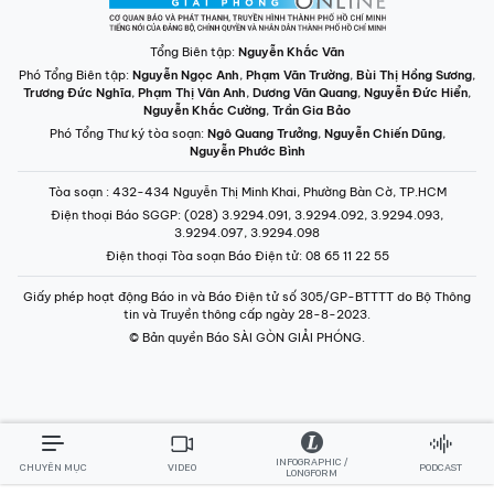
Tổng Biên tập:
Nguyễn Khắc Văn
Phó Tổng Biên tập:
Nguyễn Ngọc Anh
,
Phạm Văn Trường
,
Bùi Thị Hồng Sương
,
Trương Đức Nghĩa
,
Phạm Thị Vân Anh
,
Dương Văn Quang
,
Nguyễn Đức Hiển
,
Nguyễn Khắc Cường
,
Trần Gia Bảo
Phó Tổng Thư ký tòa soạn:
Ngô Quang Trưởng
,
Nguyễn Chiến Dũng
,
Nguyễn Phước Bình
Tòa soạn
: 432-434 Nguyễn Thị Minh Khai, Phường Bàn Cờ, TP.HCM
Điện thoại Báo SGGP
: (028) 3.9294.091, 3.9294.092, 3.9294.093,
3.9294.097, 3.9294.098
Điện thoại Tòa soạn Báo Điện tử
: 08 65 11 22 55
Giấy phép hoạt động Báo in và Báo Điện tử số 305/GP-BTTTT do Bộ Thông
tin và Truyền thông cấp ngày 28-8-2023.
© Bản quyền Báo SÀI GÒN GIẢI PHÓNG.
INFOGRAPHIC /
CHUYÊN MỤC
VIDEO
PODCAST
LONGFORM