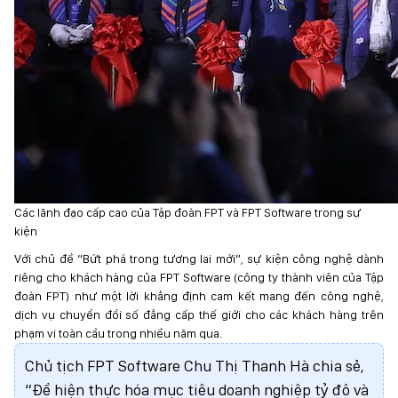
Các lãnh đạo cấp cao của Tập đoàn FPT và FPT Software trong sự
kiện
Với chủ đề “Bứt phá trong tương lai mới”, sự kiện công nghệ dành
riêng cho khách hàng của FPT Software (công ty thành viên của Tập
đoàn FPT) như một lời khẳng định cam kết mang đến công nghệ,
dịch vụ chuyển đổi số đẳng cấp thế giới cho các khách hàng trên
phạm vi toàn cầu trong nhiều năm qua.
Chủ tịch FPT Software Chu Thị Thanh Hà chia sẻ,
“Để hiện thực hóa mục tiêu doanh nghiệp tỷ đô và