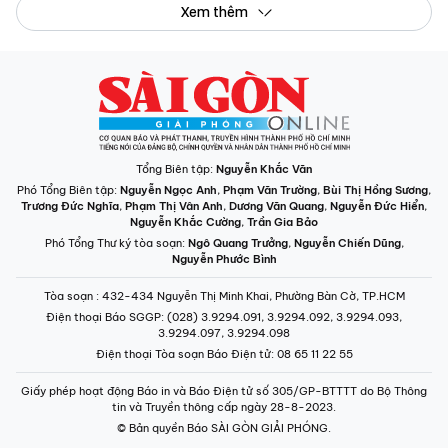
Xem thêm
Tổng Biên tập:
Nguyễn Khắc Văn
Phó Tổng Biên tập:
Nguyễn Ngọc Anh
,
Phạm Văn Trường
,
Bùi Thị Hồng Sương
,
Trương Đức Nghĩa
,
Phạm Thị Vân Anh
,
Dương Văn Quang
,
Nguyễn Đức Hiển
,
Nguyễn Khắc Cường
,
Trần Gia Bảo
Phó Tổng Thư ký tòa soạn:
Ngô Quang Trưởng
,
Nguyễn Chiến Dũng
,
Nguyễn Phước Bình
Tòa soạn
: 432-434 Nguyễn Thị Minh Khai, Phường Bàn Cờ, TP.HCM
Điện thoại Báo SGGP
: (028) 3.9294.091, 3.9294.092, 3.9294.093,
3.9294.097, 3.9294.098
Điện thoại Tòa soạn Báo Điện tử
: 08 65 11 22 55
Giấy phép hoạt động Báo in và Báo Điện tử số 305/GP-BTTTT do Bộ Thông
tin và Truyền thông cấp ngày 28-8-2023.
© Bản quyền Báo SÀI GÒN GIẢI PHÓNG.