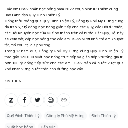
Các em HSSV nhận học bổng năm 2022 chụp hình lưu niệm cùng
Ban Lãnh đạo Quỹ Đinh Thiện Lý
Đồng thời, thông qua Quỹ Đinh Thiện Lý, Công ty Phú Mỹ Hưng cũng
đã trao 5,7 tỷ đồng học bổng gián tiếp cho các Quỹ, các Hội từ thiện,
các Hội Khuyến học của 63 tỉnh thành trên cả nước. Các Quỹ, Hội này
sẽ xem xét, cấp học bổng cho các em HS-SV vượt khó, trẻ em khuyết
tật, mồ côi... tại địa phương.
Trong 17 năm qua, Công ty Phú Mỹ Hưng cùng Quỹ Đinh Thiện Lý
trao gần 123.000 suất học bổng trực tiếp và gián tiếp với tổng giá trị
hơn 138 tỷ đồng tiếp sức cho các em HS-SV trên cả nước vượt qua
khó khăn vững bước trên con đường học vấn.
KIM THOA
Quỹ Đinh Thiện Lý
Công ty Phú Mỹ Hưng
Đinh Thiện Lý
Suất học bổng
Tiếp sức