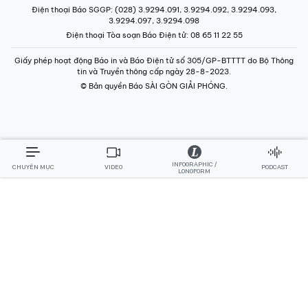
Điện thoại Báo SGGP
: (028) 3.9294.091, 3.9294.092, 3.9294.093,
3.9294.097, 3.9294.098
Điện thoại Tòa soạn Báo Điện tử
: 08 65 11 22 55
Giấy phép hoạt động Báo in và Báo Điện tử số 305/GP-BTTTT do Bộ Thông
tin và Truyền thông cấp ngày 28-8-2023.
© Bản quyền Báo SÀI GÒN GIẢI PHÓNG.
INFOGRAPHIC /
CHUYÊN MỤC
VIDEO
PODCAST
LONGFORM