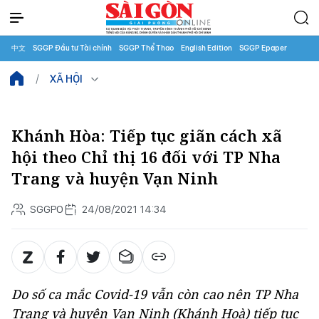
中文
SGGP Đầu tư Tài chính
SGGP Thể Thao
English Edition
SGGP Epaper
XÃ HỘI
Khánh Hòa: Tiếp tục giãn cách xã
hội theo Chỉ thị 16 đối với TP Nha
Trang và huyện Vạn Ninh
SGGPO
24/08/2021 14:34
Do số ca mắc Covid-19 vẫn còn cao nên TP Nha
Trang và huyện Vạn Ninh (Khánh Hoà) tiếp tục