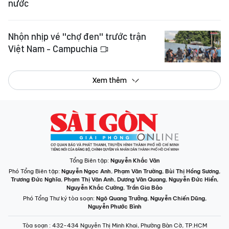
nước
Nhộn nhịp vé "chợ đen" trước trận
Việt Nam - Campuchia
Xem thêm
Tổng Biên tập:
Nguyễn Khắc Văn
Phó Tổng Biên tập:
Nguyễn Ngọc Anh
,
Phạm Văn Trường
,
Bùi Thị Hồng Sương
,
Trương Đức Nghĩa
,
Phạm Thị Vân Anh
,
Dương Văn Quang
,
Nguyễn Đức Hiển
,
Nguyễn Khắc Cường
,
Trần Gia Bảo
Phó Tổng Thư ký tòa soạn:
Ngô Quang Trưởng
,
Nguyễn Chiến Dũng
,
Nguyễn Phước Bình
Tòa soạn
: 432-434 Nguyễn Thị Minh Khai, Phường Bàn Cờ, TP.HCM