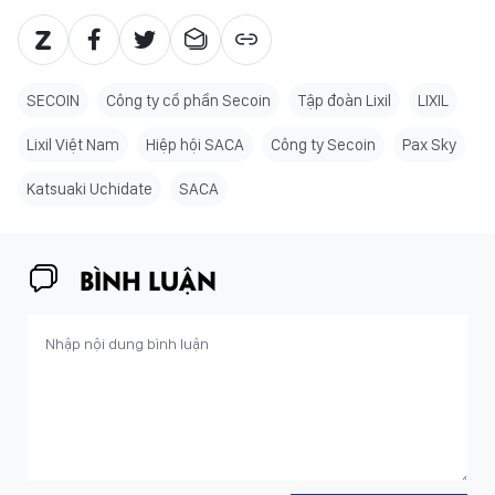
SECOIN
Công ty cổ phần Secoin
Tập đoàn Lixil
LIXIL
Lixil Việt Nam
Hiệp hội SACA
Công ty Secoin
Pax Sky
Katsuaki Uchidate
SACA
BÌNH LUẬN