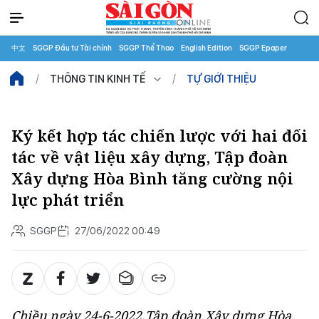
中文
SGGP Đầu tư Tài chính
SGGP Thể Thao
English Edition
SGGP Epaper
THÔNG TIN KINH TẾ
TỰ GIỚI THIỆU
Ký kết hợp tác chiến lược với hai đối
tác về vật liệu xây dựng, Tập đoàn
Xây dựng Hòa Bình tăng cường nội
lực phát triển
SGGP
27/06/2022 00:49
Chiều ngày 24-6-2022,Tập đoàn Xây dựng Hòa