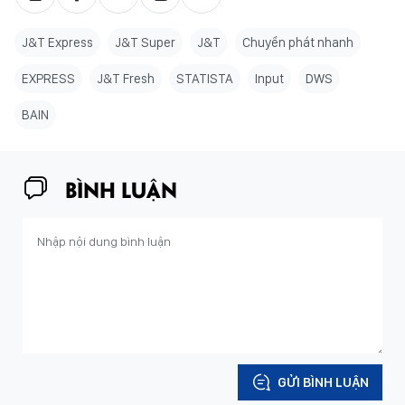
J&T Express
J&T Super
J&T
Chuyển phát nhanh
EXPRESS
J&T Fresh
STATISTA
Input
DWS
BAIN
BÌNH LUẬN
GỬI BÌNH LUẬN