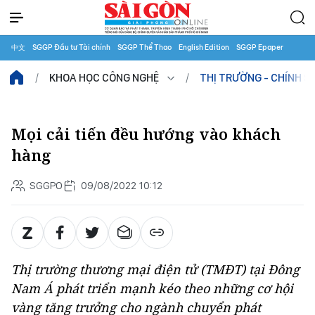
中文
SGGP Đầu tư Tài chính
SGGP Thể Thao
English Edition
SGGP Epaper
KHOA HỌC CÔNG NGHỆ
THỊ TRƯỜNG - CHÍNH S
Mọi cải tiến đều hướng vào khách
hàng
SGGPO
09/08/2022 10:12
Thị trường thương mại điện tử (TMĐT) tại Đông
Nam Á phát triển mạnh kéo theo những cơ hội
vàng tăng trưởng cho ngành chuyển phát