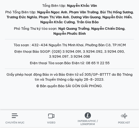
Tổng Biên tập:
Nguyễn Khắc Văn
Phó Tổng Biên tập:
Nguyễn Ngọc Anh
,
Phạm Văn Trường
,
Bùi Thị Hồng Sương
,
Trương Đức Nghĩa
,
Phạm Thị Vân Anh
,
Dương Văn Quang
,
Nguyễn Đức Hiển
,
Nguyễn Khắc Cường
,
Trần Gia Bảo
Phó Tổng Thư ký tòa soạn:
Ngô Quang Trưởng
,
Nguyễn Chiến Dũng
,
Nguyễn Phước Bình
Tòa soạn
: 432-434 Nguyễn Thị Minh Khai, Phường Bàn Cờ, TP.HCM
Điện thoại Báo SGGP
: (028) 3.9294.091, 3.9294.092, 3.9294.093,
3.9294.097, 3.9294.098
Điện thoại Tòa soạn Báo Điện tử
: 08 65 11 22 55
Giấy phép hoạt động Báo in và Báo Điện tử số 305/GP-BTTTT do Bộ Thông
tin và Truyền thông cấp ngày 28-8-2023.
© Bản quyền Báo SÀI GÒN GIẢI PHÓNG.
INFOGRAPHIC /
CHUYÊN MỤC
VIDEO
PODCAST
LONGFORM