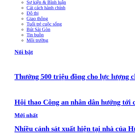
Sự kiện & Bình luận
Cải cách hành chính
Đô thị
Giao thông
Tuổi trẻ cuộc sống
Bút Sài Gòn
Tin buồn
Môi trường
Nổi bật
Thưởng 500 triệu đồng cho lực lượng c
Hội thao Công an nhân dân hướng tới cá
Mới nhất
Nhiều cảnh sát xuất hiện tại nhà của