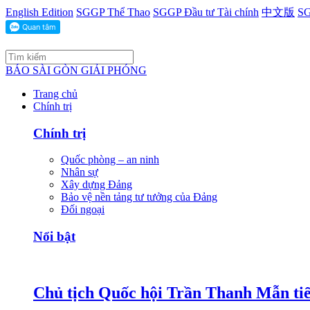
English Edition
SGGP Thể Thao
SGGP Đầu tư Tài chính
中文版
SG
BÁO SÀI GÒN GIẢI PHÓNG
Trang chủ
Chính trị
Chính trị
Quốc phòng – an ninh
Nhân sự
Xây dựng Đảng
Bảo vệ nền tảng tư tưởng của Đảng
Đối ngoại
Nổi bật
Chủ tịch Quốc hội Trần Thanh Mẫn tiế