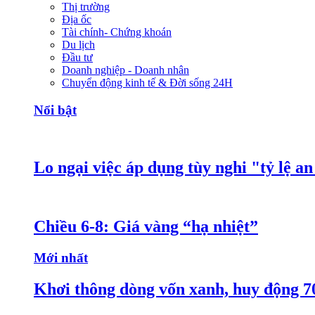
Thị trường
Địa ốc
Tài chính- Chứng khoán
Du lịch
Đầu tư
Doanh nghiệp - Doanh nhân
Chuyển động kinh tế & Đời sống 24H
Nổi bật
Lo ngại việc áp dụng tùy nghi "tỷ lệ a
Chiều 6-8: Giá vàng “hạ nhiệt”
Mới nhất
Khơi thông dòng vốn xanh, huy động 7