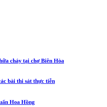
hữa cháy tại chợ Biên Hòa
c bài thi sát thực tiễn
 Huấn Hoa Hồng