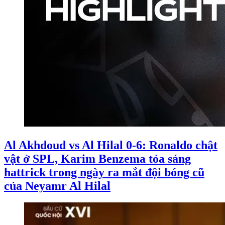
Al Akhdoud vs Al Hilal 0-6: Ronaldo chật
vật ở SPL, Karim Benzema tỏa sáng
hattrick trong ngày ra mắt đội bóng cũ
của Neyamr Al Hilal