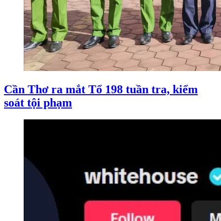
Cần Thơ ra mắt Tổ 198 tuần tra, kiểm
soát tội phạm