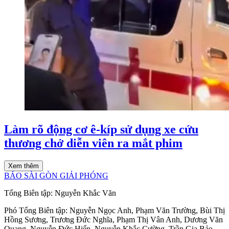
Làm rõ động cơ ê-kíp sử dụng xe cứu
thương chở diễn viên ra mắt phim
Xem thêm
BÁO SÀI GÒN GIẢI PHÓNG
Tổng Biên tập:
Nguyễn Khắc Văn
Phó Tổng Biên tập:
Nguyễn Ngọc Anh
,
Phạm Văn Trường
,
Bùi Thị
Hồng Sương
,
Trương Đức Nghĩa
,
Phạm Thị Vân Anh
,
Dương Văn
Quang
,
Nguyễn Đức Hiển
,
Nguyễn Khắc Cường
,
Trần Gia Bảo