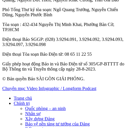
Phó Tổng Thư ký tòa soạn:
Ngô Quang Trưởng
,
Nguyễn Chiến
Dũng
,
Nguyễn Phước Bình
Tòa soạn
: 432-434 Nguyễn Thị Minh Khai, Phường Bàn Cờ,
TP.HCM
Điện thoại Báo SGGP
: (028) 3.9294.091, 3.9294.092, 3.9294.093,
3.9294.097, 3.9294.098
Điện thoại Tòa soạn Báo Điện tử
: 08 65 11 22 55
Giấy phép hoạt động Báo in và Báo Điện tử số 305/GP-BTTTT do
Bộ Thông tin và Truyền thông cấp ngày 28-8-2023.
© Bản quyền Báo SÀI GÒN GIẢI PHÓNG.
Chuyên mục
Video
Infographic / Longform
Podcast
Trang chủ
Chính trị
Quốc phòng – an ninh
Nhân sự
Xây dựng Đảng
Bảo vệ nền tảng tư tưởng của Đảng