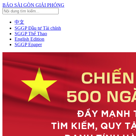
BÁO SÀI GÒN GIẢI PHÓNG
中文
SGGP Đầu tư Tài chính
SGGP Thể Thao
English Edition
SGGP Epaper