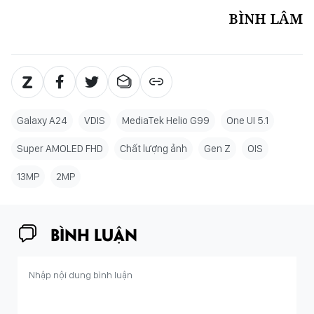
BÌNH LÂM
Galaxy A24
VDIS
MediaTek Helio G99
One UI 5.1
Super AMOLED FHD
Chất lượng ảnh
Gen Z
OIS
13MP
2MP
BÌNH LUẬN