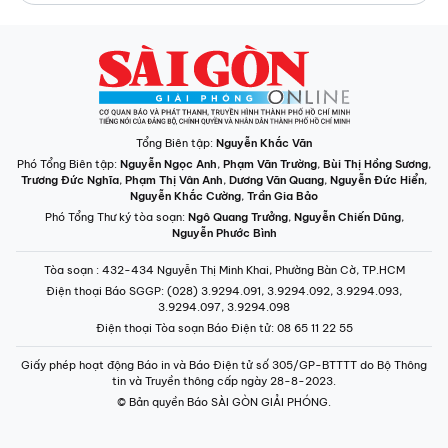
Tổng Biên tập:
Nguyễn Khắc Văn
Phó Tổng Biên tập:
Nguyễn Ngọc Anh
,
Phạm Văn Trường
,
Bùi Thị Hồng Sương
,
Trương Đức Nghĩa
,
Phạm Thị Vân Anh
,
Dương Văn Quang
,
Nguyễn Đức Hiển
,
Nguyễn Khắc Cường
,
Trần Gia Bảo
Phó Tổng Thư ký tòa soạn:
Ngô Quang Trưởng
,
Nguyễn Chiến Dũng
,
Nguyễn Phước Bình
Tòa soạn
: 432-434 Nguyễn Thị Minh Khai, Phường Bàn Cờ, TP.HCM
Điện thoại Báo SGGP
: (028) 3.9294.091, 3.9294.092, 3.9294.093,
3.9294.097, 3.9294.098
Điện thoại Tòa soạn Báo Điện tử
: 08 65 11 22 55
Giấy phép hoạt động Báo in và Báo Điện tử số 305/GP-BTTTT do Bộ Thông
tin và Truyền thông cấp ngày 28-8-2023.
© Bản quyền Báo SÀI GÒN GIẢI PHÓNG.