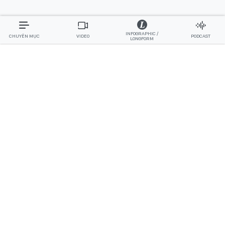
INFOGRAPHIC /
CHUYÊN MỤC
VIDEO
PODCAST
LONGFORM