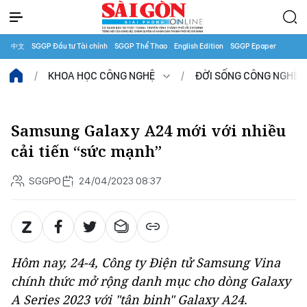
中文
SGGP Đầu tư Tài chính
SGGP Thể Thao
English Edition
SGGP Epaper
KHOA HỌC CÔNG NGHỆ
ĐỜI SỐNG CÔNG NGHỆ
Samsung Galaxy A24 mới với nhiều
cải tiến “sức mạnh”
SGGPO
24/04/2023 08:37
Hôm nay, 24-4, Công ty Điện tử Samsung Vina
chính thức mở rộng danh mục cho dòng Galaxy
A Series 2023 với "tân binh" Galaxy A24.