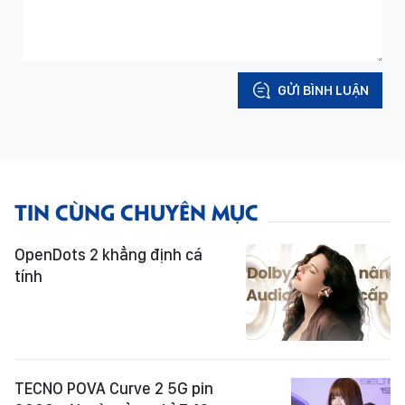
GỬI BÌNH LUẬN
TIN CÙNG CHUYÊN MỤC
OpenDots 2 khẳng định cá
tính
TECNO POVA Curve 2 5G pin