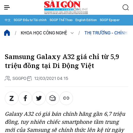
中文
SGGP Đầu tư Tài chính
SGGP Thể Thao
English Edition
SGGP Epaper
KHOA HỌC CÔNG NGHỆ
THỊ TRƯỜNG - CHÍNH S
Samsung Galaxy A32 giá chỉ từ 5,9
triệu đồng tại Di Động Việt
SGGPO
12/03/2021 04:15
Galaxy A32 có giá bán chính hãng gần 6,7 triệu
đồng, tuy nhiên chiếc smartphone tầm trung
mới của Samsung sẽ chính thức lên kệ từ ngày