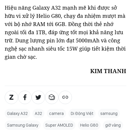
Hiệu năng Galaxy A32 mạnh mẽ khi được sở
hữu vi xử lý Helio G80, chạy đa nhiệm mượt mà
với bộ nhớ RAM tới 6GB. Đồng thời thẻ nhớ
ngoài tối đa 1TB, đáp ứng tốt mọi khả năng lưu
trữ. Dung lượng pin lớn đạt 5000mAh và công
nghệ sạc nhanh siêu tốc 15W giúp tiết kiệm thời
gian chờ sạc.
KIM THANH
Galaxy A32
A32
camera
Di Động Việt
samsung
Samsung Galaxy
Super AMOLED
Helio G80
giờ vàng