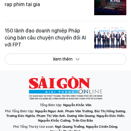
rạp phim tại gia
150 lãnh đạo doanh nghiệp Pháp
cùng bàn câu chuyện chuyển đổi AI
với FPT
Xem thêm
Tổng Biên tập:
Nguyễn Khắc Văn
Phó Tổng Biên tập:
Nguyễn Ngọc Anh
,
Phạm Văn Trường
,
Bùi Thị Hồng Sương
,
Trương Đức Nghĩa
,
Phạm Thị Vân Anh
,
Dương Văn Quang
,
Nguyễn Đức Hiển
,
Nguyễn Khắc Cường
,
Trần Gia Bảo
Phó Tổng Thư ký tòa soạn:
Ngô Quang Trưởng
,
Nguyễn Chiến Dũng
,