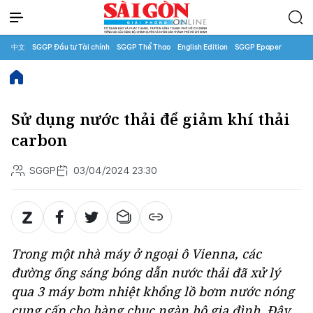
中文
SGGP Đầu tư Tài chính
SGGP Thể Thao
English Edition
SGGP Epaper
Sử dụng nước thải để giảm khí thải
carbon
SGGP
03/04/2024 23:30
Trong một nhà máy ở ngoại ô Vienna, các
đường ống sáng bóng dẫn nước thải đã xử lý
qua 3 máy bơm nhiệt khổng lồ bơm nước nóng
cung cấp cho hàng chục ngàn hộ gia đình. Đây