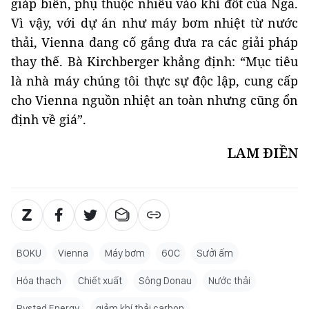
giáp biển, phụ thuộc nhiều vào khí đốt của Nga.
Vì vậy, với dự án như máy bơm nhiệt từ nước
thải, Vienna đang cố gắng đưa ra các giải pháp
thay thế. Bà Kirchberger khẳng định: “Mục tiêu
là nhà máy chúng tôi thực sự độc lập, cung cấp
cho Vienna nguồn nhiệt an toàn nhưng cũng ổn
định về giá”.
LAM ĐIỀN
BOKU
Vienna
Máy bơm
60C
Sưởi ấm
Hóa thạch
Chiết xuất
Sông Donau
Nước thải
Rystad Energy
giảm khí thải carbon