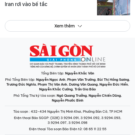
Iran rơi vào bế tắc
Xem thêm
Tổng Biên tập:
Nguyễn Khắc Văn
Phó Tổng Biên tập:
Nguyễn Ngọc Anh
,
Phạm Văn Trường
,
Bùi Thị Hồng Sương
,
Trương Đức Nghĩa
,
Phạm Thị Vân Anh
,
Dương Văn Quang
,
Nguyễn Đức Hiển
,
Nguyễn Khắc Cường
,
Trần Gia Bảo
Phó Tổng Thư ký tòa soạn:
Ngô Quang Trưởng
,
Nguyễn Chiến Dũng
,
Nguyễn Phước Bình
Tòa soạn
: 432-434 Nguyễn Thị Minh Khai, Phường Bàn Cờ, TP.HCM
Điện thoại Báo SGGP
: (028) 3.9294.091, 3.9294.092, 3.9294.093,
3.9294.097, 3.9294.098
Điện thoại Tòa soạn Báo Điện tử
: 08 65 11 22 55