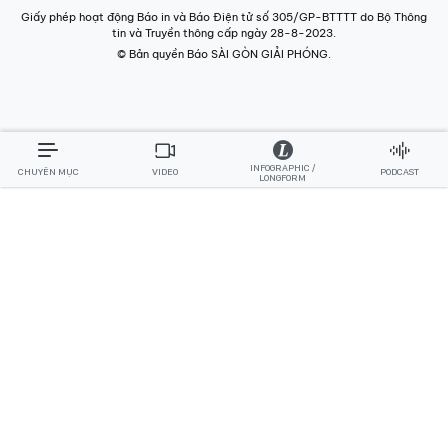
Giấy phép hoạt động Báo in và Báo Điện tử số 305/GP-BTTTT do Bộ Thông
tin và Truyền thông cấp ngày 28-8-2023.
© Bản quyền Báo SÀI GÒN GIẢI PHÓNG.
INFOGRAPHIC /
CHUYÊN MỤC
VIDEO
PODCAST
LONGFORM