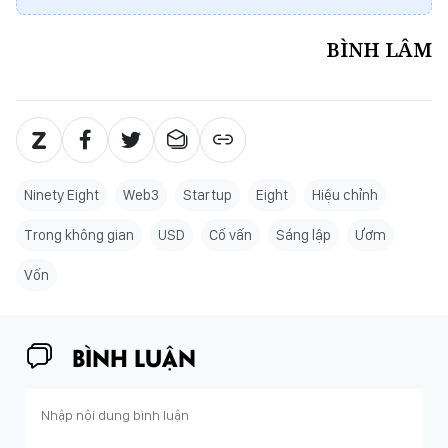
BÌNH LÂM
Ninety Eight
Web3
Startup
Eight
Hiệu chỉnh
Trong không gian
USD
Cố vấn
Sáng lập
Ươm
Vốn
BÌNH LUẬN