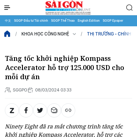
中文
SGGP Đầu tư Tài chính
SGGP Thể Thao
English Edition
SGGP Epaper
KHOA HỌC CÔNG NGHỆ
THỊ TRƯỜNG - CHÍNH S
Tăng tốc khởi nghiệp Kompass
Accelerator hỗ trợ 125.000 USD cho
mỗi dự án
SGGPO
08/03/2024 03:33
Ninety Eight đã ra mắt chương trình tăng tốc
khởi nghiệp Kompass Accelerator, hỗ trợ các