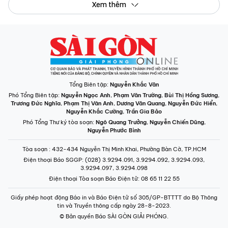
Xem thêm
Tổng Biên tập:
Nguyễn Khắc Văn
Phó Tổng Biên tập:
Nguyễn Ngọc Anh
,
Phạm Văn Trường
,
Bùi Thị Hồng Sương
,
Trương Đức Nghĩa
,
Phạm Thị Vân Anh
,
Dương Văn Quang
,
Nguyễn Đức Hiển
,
Nguyễn Khắc Cường
,
Trần Gia Bảo
Phó Tổng Thư ký tòa soạn:
Ngô Quang Trưởng
,
Nguyễn Chiến Dũng
,
Nguyễn Phước Bình
Tòa soạn
: 432-434 Nguyễn Thị Minh Khai, Phường Bàn Cờ, TP.HCM
Điện thoại Báo SGGP
: (028) 3.9294.091, 3.9294.092, 3.9294.093,
3.9294.097, 3.9294.098
Điện thoại Tòa soạn Báo Điện tử
: 08 65 11 22 55
Giấy phép hoạt động Báo in và Báo Điện tử số 305/GP-BTTTT do Bộ Thông
tin và Truyền thông cấp ngày 28-8-2023.
© Bản quyền Báo SÀI GÒN GIẢI PHÓNG.