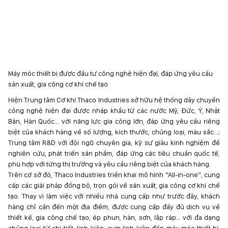
Máy móc thiết bị được đầu tư công nghệ hiện đại, đáp ứng yêu cầu
sản xuất, gia công cơ khí chế tạo
Hiện Trung tâm Cơ khí Thaco Industries sở hữu hệ thống dây chuyền
công nghệ hiện đại được nhập khẩu từ các nước Mỹ, Đức, Ý, Nhật
Bản, Hàn Quốc… với năng lực gia công lớn, đáp ứng yêu cầu riêng
biệt của khách hàng về số lượng, kích thước, chủng loại, màu sắc...;
Trung tâm R&D với đội ngũ chuyên gia, kỹ sư giàu kinh nghiệm để
nghiên cứu, phát triển sản phẩm, đáp ứng các tiêu chuẩn quốc tế,
phù hợp với từng thị trường và yêu cầu riêng biệt của khách hàng.
Trên cơ sở đó, Thaco Industries triển khai mô hình “All-in-one”, cung
cấp các giải pháp đồng bộ, trọn gói về sản xuất, gia công cơ khí chế
tạo. Thay vì làm việc với nhiều nhà cung cấp như trước đây, khách
hàng chỉ cần đến một địa điểm, được cung cấp đầy đủ dịch vụ về
thiết kế, gia công chế tạo, ép phun, hàn, sơn, lắp ráp… với đa dạng