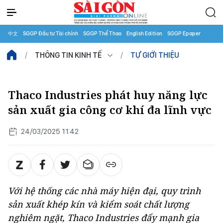
中文
SGGP Đầu tư Tài chính
SGGP Thể Thao
English Edition
SGGP Epaper
THÔNG TIN KINH TẾ
TỰ GIỚI THIỆU
Thaco Industries phát huy năng lực
sản xuất gia công cơ khí đa lĩnh vực
24/03/2025 11:42
Với hệ thống các nhà máy hiện đại, quy trình
sản xuất khép kín và kiểm soát chất lượng
nghiêm ngặt, Thaco Industries đẩy mạnh gia