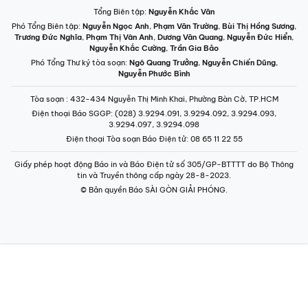
Tổng Biên tập:
Nguyễn Khắc Văn
Phó Tổng Biên tập:
Nguyễn Ngọc Anh
,
Phạm Văn Trường
,
Bùi Thị Hồng Sương
,
Trương Đức Nghĩa
,
Phạm Thị Vân Anh
,
Dương Văn Quang
,
Nguyễn Đức Hiển
,
Nguyễn Khắc Cường
,
Trần Gia Bảo
Phó Tổng Thư ký tòa soạn:
Ngô Quang Trưởng
,
Nguyễn Chiến Dũng
,
Nguyễn Phước Bình
Tòa soạn
: 432-434 Nguyễn Thị Minh Khai, Phường Bàn Cờ, TP.HCM
Điện thoại Báo SGGP
: (028) 3.9294.091, 3.9294.092, 3.9294.093,
3.9294.097, 3.9294.098
Điện thoại Tòa soạn Báo Điện tử
: 08 65 11 22 55
Giấy phép hoạt động Báo in và Báo Điện tử số 305/GP-BTTTT do Bộ Thông
tin và Truyền thông cấp ngày 28-8-2023.
© Bản quyền Báo SÀI GÒN GIẢI PHÓNG.