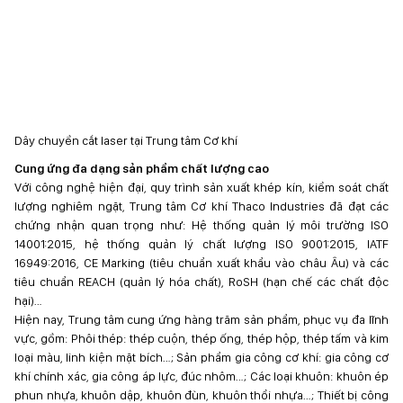
Dây chuyền cắt laser tại Trung tâm Cơ khí
Cung ứng đa dạng sản phẩm chất lượng cao
Với công nghệ hiện đại, quy trình sản xuất khép kín, kiểm soát chất
lượng nghiêm ngặt, Trung tâm Cơ khí Thaco Industries đã đạt các
chứng nhận quan trọng như: Hệ thống quản lý môi trường ISO
14001:2015, hệ thống quản lý chất lượng ISO 9001:2015, IATF
16949:2016, CE Marking (tiêu chuẩn xuất khẩu vào châu Âu) và các
tiêu chuẩn REACH (quản lý hóa chất), RoSH (hạn chế các chất độc
hại)…
Hiện nay, Trung tâm cung ứng hàng trăm sản phẩm, phục vụ đa lĩnh
vực, gồm: Phôi thép: thép cuộn, thép ống, thép hộp, thép tấm và kim
loại màu, linh kiện mặt bích…; Sản phẩm gia công cơ khí: gia công cơ
khí chính xác, gia công áp lực, đúc nhôm…; Các loại khuôn: khuôn ép
phun nhựa, khuôn dập, khuôn đùn, khuôn thổi nhựa…; Thiết bị công