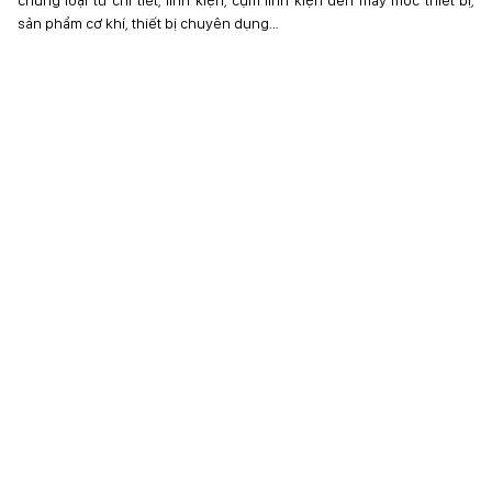
chủng loại từ chi tiết, linh kiện, cụm linh kiện đến máy móc thiết bị,
sản phẩm cơ khí, thiết bị chuyên dụng…