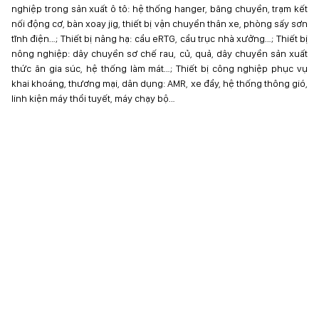
nghiệp trong sản xuất ô tô: hệ thống hanger, băng chuyền, trạm kết
nối động cơ, bàn xoay jig, thiết bị vận chuyển thân xe, phòng sấy sơn
tĩnh điện…; Thiết bị nâng hạ: cẩu eRTG, cẩu trục nhà xưởng…; Thiết bị
nông nghiệp: dây chuyền sơ chế rau, củ, quả, dây chuyền sản xuất
thức ăn gia súc, hệ thống làm mát…; Thiết bị công nghiệp phục vụ
khai khoáng, thương mại, dân dụng: AMR, xe đẩy, hệ thống thông gió,
linh kiện máy thổi tuyết, máy chạy bộ…