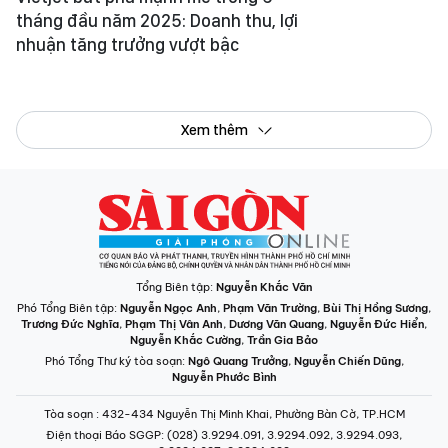
tháng đầu năm 2025: Doanh thu, lợi
nhuận tăng trưởng vượt bậc
Xem thêm
Tổng Biên tập:
Nguyễn Khắc Văn
Phó Tổng Biên tập:
Nguyễn Ngọc Anh
,
Phạm Văn Trường
,
Bùi Thị Hồng Sương
,
Trương Đức Nghĩa
,
Phạm Thị Vân Anh
,
Dương Văn Quang
,
Nguyễn Đức Hiển
,
Nguyễn Khắc Cường
,
Trần Gia Bảo
Phó Tổng Thư ký tòa soạn:
Ngô Quang Trưởng
,
Nguyễn Chiến Dũng
,
Nguyễn Phước Bình
Tòa soạn
: 432-434 Nguyễn Thị Minh Khai, Phường Bàn Cờ, TP.HCM
Điện thoại Báo SGGP
: (028) 3.9294.091, 3.9294.092, 3.9294.093,