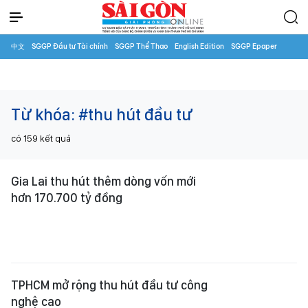
中文
SGGP Đầu tư Tài chính
SGGP Thể Thao
English Edition
SGGP Epaper
Từ khóa:
#thu hút đầu tư
có
159
kết quả
Gia Lai thu hút thêm dòng vốn mới
hơn 170.700 tỷ đồng
TPHCM mở rộng thu hút đầu tư công
nghệ cao