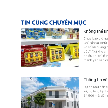
TIN CÙNG CHUYÊN MỤC
Không thể k
Chưa bao giờ ng
Chỉ cần vài phút
vô số lời quảng 
gốc”, “xả kho c
nhiều khi chỉ là
thành yến sào ca
Thông tin về
Dự án Khu dân c
kế, hạ tầng kỹ th
34.506 m2; dân s