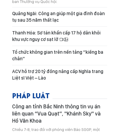
ban Thường vụ Quốc hội.
Quảng Ngãi: Công an giúp một gia đình đoàn
tụ sau 35 năm thất lạc
Thanh Hóa: Sơ tán khẩn cấp 17 hộ dân khỏi
khu vực nguy cơ sạt lở
Tổ chức không gian trên nền tảng “kiềng ba
chân”
ACV hỗ trợ 20 tỷ đồng nâng cấp Nghĩa trang
Liệt sĩ Việt – Lào
PHÁP LUẬT
Công an tỉnh Bắc Ninh thông tin vụ án
liên quan “Vua Quạt”, "Khánh Sky" và
Hồ Văn Khoa
Chiều 7-8, trao đổi với phóng viên Báo SGGP, một