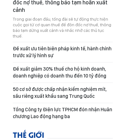
đốc nợ thuế, thông báo tạm hoãn xuất
cảnh
Trong giai đoạn đầu, tổng đài sẽ tự động thực hiện
cuộc gọi từ cơ quan thuế để đôn đốc nợ thuế, thông
báo tạm dừng xuất cảnh và nhắc nhở các thủ tục
thuế.
Đề xuất ưu tiên biện pháp kinh tế, hành chính
trước xử lý hình sự
Đề xuất giảm 30% thuế cho hộ kinh doanh,
doanh nghiệp có doanh thu đến 10 tỷ đồng
50 cơ sở được chấp nhận kiểm nghiệm mít,
sầu riêng xuất khẩu sang Trung Quốc
Tổng Công ty Điện lực TPHCM đón nhận Huân
chương Lao động hạng ba
THẾ GIỚI