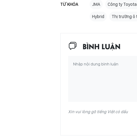
TỪ KHÓA
JMA
Công ty Toyota
Hybrid
Thị trường ô 
BÌNH LUẬN
Xin vui lòng gõ tiếng Việt có dấu