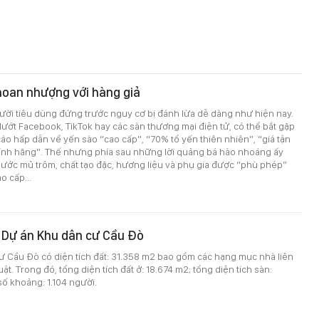
hoan nhượng với hàng giả
ười tiêu dùng đứng trước nguy cơ bị đánh lừa dễ dàng như hiện nay.
 lướt Facebook, TikTok hay các sàn thương mại điện tử, có thể bắt gặp
cáo hấp dẫn về yến sào “cao cấp”, “70% tổ yến thiên nhiên”, “giá tận
hính hãng”. Thế nhưng phía sau những lời quảng bá hào nhoáng ấy
 nước mủ trôm, chất tạo đặc, hương liệu và phụ gia được “phù phép”
o cấp...
 Dự án Khu dân cư Cầu Đò
ư Cầu Đò có diện tích đất: 31.358 m2 bao gồm các hạng mục nhà liên
uật. Trong đó, tổng diện tích đất ở: 18.674 m2; tổng diện tích sàn:
ố khoảng: 1.104 người.