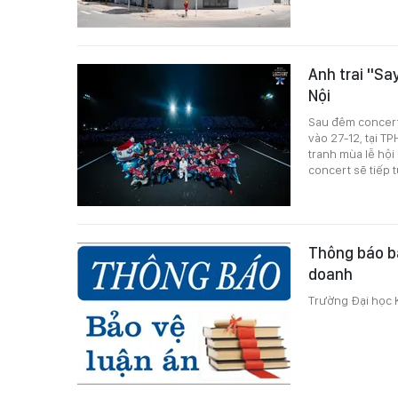
Anh trai "Sa
Nội
Sau đêm concert 
vào 27-12, tại T
tranh mùa lễ hội
concert sẽ tiếp t
Thông báo bả
doanh
Trường Đại học K