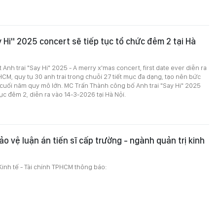
y Hi" 2025 concert sẽ tiếp tục tổ chức đêm 2 tại Hà
Anh trai "Say Hi" 2025 - A merry x'mas concert, first date ever diễn ra
PHCM, quy tụ 30 anh trai trong chuỗi 27 tiết mục đa dạng, tạo nên bức
 cuối năm quy mô lớn. MC Trấn Thành công bố Anh trai "Say Hi" 2025
ục đêm 2, diễn ra vào 14-3-2026 tại Hà Nội.
o vệ luận án tiến sĩ cấp trường - ngành quản trị kinh
inh tế - Tài chính TPHCM thông báo: