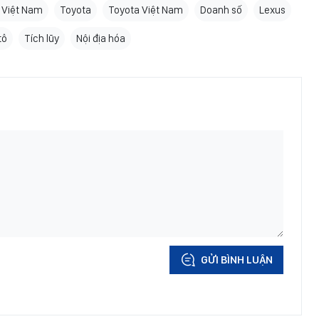
 Việt Nam
Toyota
Toyota Việt Nam
Doanh số
Lexus
tô
Tích lũy
Nội địa hóa
GỬI BÌNH LUẬN