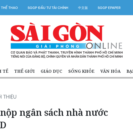
 THỂ THAO
SGGP ĐẦU TƯ TÀI CHÍNH
中文版
SGGP EPAPER
H TẾ
THẾ GIỚI
GIÁO DỤC
SỐNG KHỎE
VĂN HÓA
BẠ
I THIỆU
 nộp ngân sách nhà nước
SD