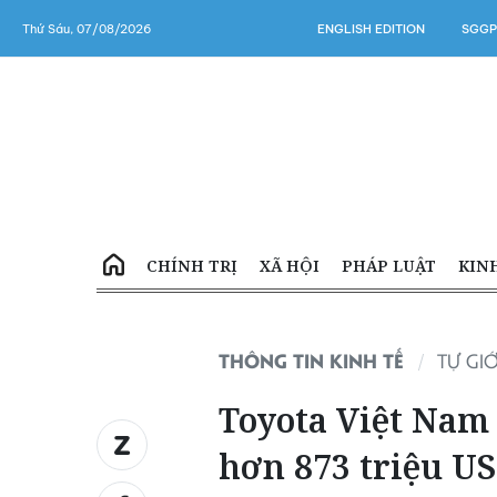
Thứ Sáu, 07/08/2026
ENGLISH EDITION
SGGP
CHÍNH TRỊ
XÃ HỘI
PHÁP LUẬT
KIN
THÔNG TIN KINH TẾ
TỰ GIỚ
Toyota Việt Nam
hơn 873 triệu U