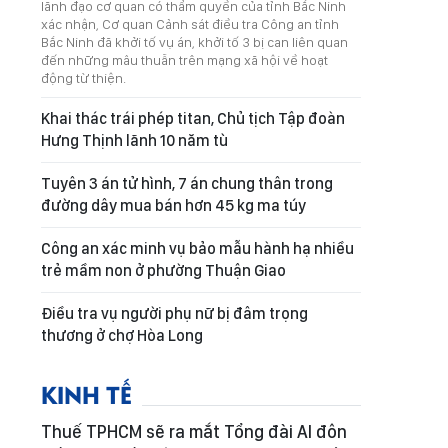
lãnh đạo cơ quan có thẩm quyền của tỉnh Bắc Ninh
xác nhận, Cơ quan Cảnh sát điều tra Công an tỉnh
Bắc Ninh đã khởi tố vụ án, khởi tố 3 bị can liên quan
đến những mâu thuẫn trên mạng xã hội về hoạt
động từ thiện.
Khai thác trái phép titan, Chủ tịch Tập đoàn
Hưng Thịnh lãnh 10 năm tù
Tuyên 3 án tử hình, 7 án chung thân trong
đường dây mua bán hơn 45 kg ma túy
Công an xác minh vụ bảo mẫu hành hạ nhiều
trẻ mầm non ở phường Thuận Giao
Điều tra vụ người phụ nữ bị đâm trọng
thương ở chợ Hòa Long
KINH TẾ
Thuế TPHCM sẽ ra mắt Tổng đài AI đôn