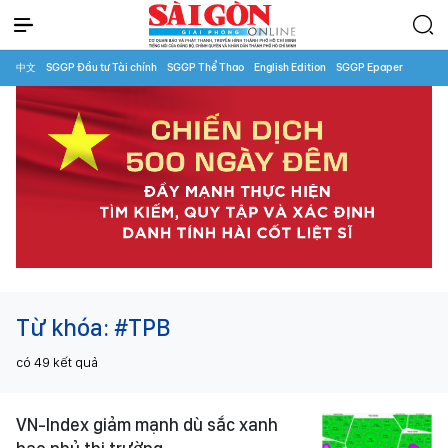
中文
SGGP Đầu tư Tài chính
SGGP Thể Thao
English Edition
SGGP Epaper
Từ khóa:
#TPB
có
49
kết quả
VN-Index giảm mạnh dù sắc xanh