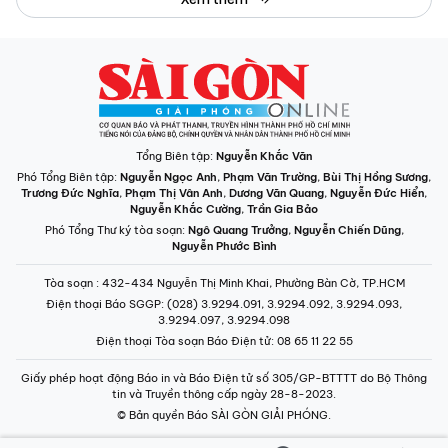
Tổng Biên tập:
Nguyễn Khắc Văn
Phó Tổng Biên tập:
Nguyễn Ngọc Anh
,
Phạm Văn Trường
,
Bùi Thị Hồng Sương
,
Trương Đức Nghĩa
,
Phạm Thị Vân Anh
,
Dương Văn Quang
,
Nguyễn Đức Hiển
,
Nguyễn Khắc Cường
,
Trần Gia Bảo
Phó Tổng Thư ký tòa soạn:
Ngô Quang Trưởng
,
Nguyễn Chiến Dũng
,
Nguyễn Phước Bình
Tòa soạn
: 432-434 Nguyễn Thị Minh Khai, Phường Bàn Cờ, TP.HCM
Điện thoại Báo SGGP
: (028) 3.9294.091, 3.9294.092, 3.9294.093,
3.9294.097, 3.9294.098
Điện thoại Tòa soạn Báo Điện tử
: 08 65 11 22 55
Giấy phép hoạt động Báo in và Báo Điện tử số 305/GP-BTTTT do Bộ Thông
tin và Truyền thông cấp ngày 28-8-2023.
© Bản quyền Báo SÀI GÒN GIẢI PHÓNG.