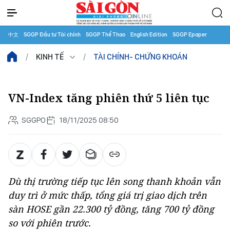
中文
SGGP Đầu tư Tài chính
SGGP Thể Thao
English Edition
SGGP Epaper
KINH TẾ
TÀI CHÍNH- CHỨNG KHOÁN
VN-Index tăng phiên thứ 5 liên tục
SGGPO
18/11/2025 08:50
Dù thị trường tiếp tục lên song thanh khoản vẫn
duy trì ở mức thấp, tổng giá trị giao dịch trên
sàn HOSE gần 22.300 tỷ đồng, tăng 700 tỷ đồng
so với phiên trước.