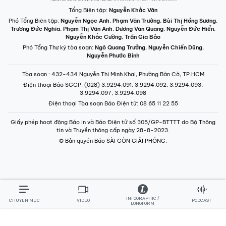
Tổng Biên tập:
Nguyễn Khắc Văn
Phó Tổng Biên tập:
Nguyễn Ngọc Anh
,
Phạm Văn Trường
,
Bùi Thị Hồng Sương
,
Trương Đức Nghĩa
,
Phạm Thị Vân Anh
,
Dương Văn Quang
,
Nguyễn Đức Hiển
,
Nguyễn Khắc Cường
,
Trần Gia Bảo
Phó Tổng Thư ký tòa soạn:
Ngô Quang Trưởng
,
Nguyễn Chiến Dũng
,
Nguyễn Phước Bình
Tòa soạn
: 432-434 Nguyễn Thị Minh Khai, Phường Bàn Cờ, TP.HCM
Điện thoại Báo SGGP
: (028) 3.9294.091, 3.9294.092, 3.9294.093,
3.9294.097, 3.9294.098
Điện thoại Tòa soạn Báo Điện tử
: 08 65 11 22 55
Giấy phép hoạt động Báo in và Báo Điện tử số 305/GP-BTTTT do Bộ Thông
tin và Truyền thông cấp ngày 28-8-2023.
© Bản quyền Báo SÀI GÒN GIẢI PHÓNG.
INFOGRAPHIC /
CHUYÊN MỤC
VIDEO
PODCAST
LONGFORM