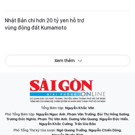
Xem thêm
Tổng Biên tập:
Nguyễn Khắc Văn
Phó Tổng Biên tập:
Nguyễn Ngọc Anh
,
Phạm Văn Trường
,
Bùi Thị Hồng Sương
,
Trương Đức Nghĩa
,
Phạm Thị Vân Anh
,
Dương Văn Quang
,
Nguyễn Đức Hiển
,
Nguyễn Khắc Cường
,
Trần Gia Bảo
Phó Tổng Thư ký tòa soạn:
Ngô Quang Trưởng
,
Nguyễn Chiến Dũng
,
Nguyễn Phước Bình
Tòa soạn
: 432-434 Nguyễn Thị Minh Khai, Phường Bàn Cờ, TP.HCM
Điện thoại Báo SGGP
: (028) 3.9294.091, 3.9294.092, 3.9294.093,
3.9294.097, 3.9294.098
Điện thoại Tòa soạn Báo Điện tử
: 08 65 11 22 55
Giấy phép hoạt động Báo in và Báo Điện tử số 305/GP-BTTTT do Bộ Thông