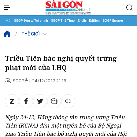
中文
SGGP Đầu tư Tài chính
SGGP Thể Thao
English Edition
SGGP Epaper
THẾ GIỚI
Triều Tiên bác nghị quyết trừng
phạt mới của LHQ
SGGP
24/12/2017 21:19
Ngày 24-12, Hãng thông tấn trung ương Triều
Tiên (KCNA) dẫn một tuyên bố của Bộ Ngoại
giao Triều Tiên bác bỏ nghị quyết mới của Hội