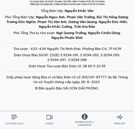
Tổng Biên tập:
Nguyễn Khắc Văn
Phó Tổng Biên tập:
Nguyễn Ngọc Anh
,
Phạm Văn Trường
,
Bùi Thị Hồng Sương
,
Trương Đức Nghĩa
,
Phạm Thị Vân Anh
,
Dương Văn Quang
,
Nguyễn Đức Hiển
,
Nguyễn Khắc Cường
,
Trần Gia Bảo
Phó Tổng Thư ký tòa soạn:
Ngô Quang Trưởng
,
Nguyễn Chiến Dũng
,
Nguyễn Phước Bình
Tòa soạn
: 432-434 Nguyễn Thị Minh Khai, Phường Bàn Cờ, TP.HCM
Điện thoại Báo SGGP
: (028) 3.9294.091, 3.9294.092, 3.9294.093,
3.9294.097, 3.9294.098
Điện thoại Tòa soạn Báo Điện tử
: 08 65 11 22 55
Giấy phép hoạt động Báo in và Báo Điện tử số 305/GP-BTTTT do Bộ Thông
tin và Truyền thông cấp ngày 28-8-2023.
© Bản quyền Báo SÀI GÒN GIẢI PHÓNG.
INFOGRAPHIC /
CHUYÊN MỤC
VIDEO
PODCAST
LONGFORM