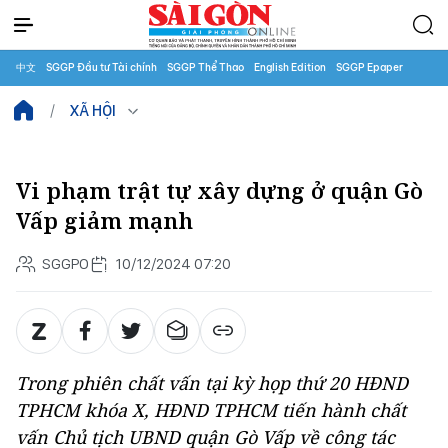
中文
SGGP Đầu tư Tài chính
SGGP Thể Thao
English Edition
SGGP Epaper
XÃ HỘI
Vi phạm trật tự xây dựng ở quận Gò
Vấp giảm mạnh
SGGPO
10/12/2024 07:20
Trong phiên chất vấn tại kỳ họp thứ 20 HĐND
TPHCM khóa X, HĐND TPHCM tiến hành chất
vấn Chủ tịch UBND quận Gò Vấp về công tác