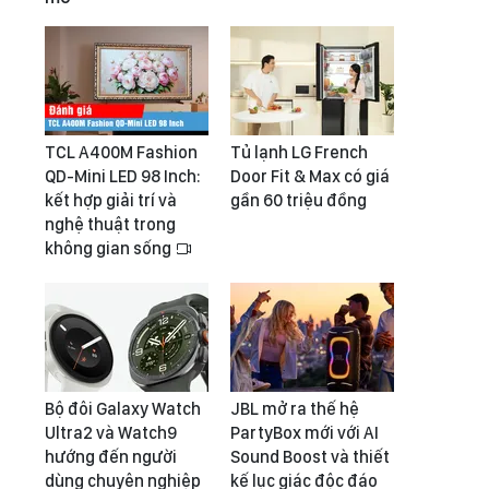
TCL A400M Fashion
Tủ lạnh LG French
QD-Mini LED 98 Inch:
Door Fit & Max có giá
kết hợp giải trí và
gần 60 triệu đồng
nghệ thuật trong
không gian sống
Bộ đôi Galaxy Watch
JBL mở ra thế hệ
Ultra2 và Watch9
PartyBox mới với AI
hướng đến người
Sound Boost và thiết
dùng chuyên nghiệp
kế lục giác độc đáo