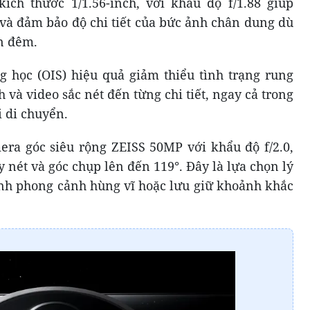
ch thước 1/1.56-inch, với khẩu độ f/1.88 giúp
và đảm bảo độ chi tiết của bức ảnh chân dung dù
n đêm.
 học (OIS) hiệu quả giảm thiểu tình trạng rung
và video sắc nét đến từng chi tiết, ngay cả trong
i di chuyển.
ra góc siêu rộng ZEISS 50MP với khẩu độ f/2.0,
 nét và góc chụp lên đến 119°. Đây là lựa chọn lý
nh phong cảnh hùng vĩ hoặc lưu giữ khoảnh khắc