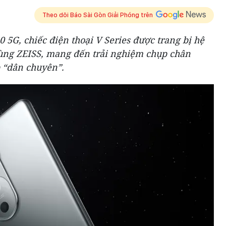
Theo dõi Báo Sài Gòn Giải Phóng trên
 5G, chiếc điện thoại V Series được trang bị hệ
ùng ZEISS, mang đến trải nghiệm chụp chân
 “dân chuyên”.