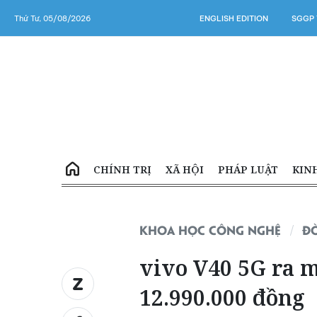
Thứ Tư, 05/08/2026
ENGLISH EDITION
SGGP 
CHÍNH TRỊ
XÃ HỘI
PHÁP LUẬT
KIN
KHOA HỌC CÔNG NGHỆ
Đ
vivo V40 5G ra m
12.990.000 đồng