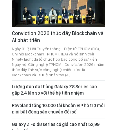
Conviction 2026 thúc đẩy Blockchain và
AI phát triển
Ngày 31-7, Hội Truyền thông - Điện tử TPHCM (EIC),
Chi hội Blockchain TPHCM (HBA) và hệ sinh thái
Ninety Eight đã tổ chức họp báo công bố sự kiện
Ngày hội Công nghệ TPHCM - Conviction 2026 nhằm
thúc đẩy lĩnh vực công nghệ chiến lược là
Blockchain và Trí tuệ nhân tạo (AI).
Lượng đơn đặt hàng Galaxy Z8 Series cao
gấp 2,4 lần so với thế hệ tiền nhiệm
Revoland tặng 10.000 tài khoản VIP hỗ trợ môi
giới bất động sản chuyển đổi số
Galaxy Z Fold8 series có giá cao nhất 52,99