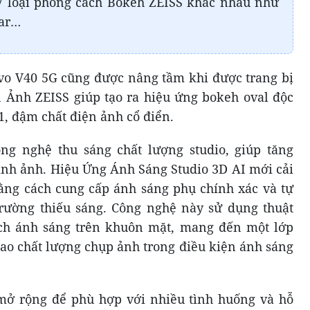
 7 loại phong cách Bokeh ZEISS khác nhau như
tar…
vo V40 5G cũng được nâng tầm khi được trang bị
 Ảnh ZEISS giúp tạo ra hiệu ứng bokeh oval độc
1, đậm chất điện ảnh cổ điển.
ông nghệ thu sáng chất lượng studio, giúp tăng
hình ảnh. Hiệu Ứng Ánh Sáng Studio 3D AI mới cải
ằng cách cung cấp ánh sáng phụ chính xác và tự
rường thiếu sáng. Công nghệ này sử dụng thuật
tích ánh sáng trên khuôn mặt, mang đến một lớp
ao chất lượng chụp ảnh trong điều kiện ánh sáng
ở rộng để phù hợp với nhiều tình huống và hỗ