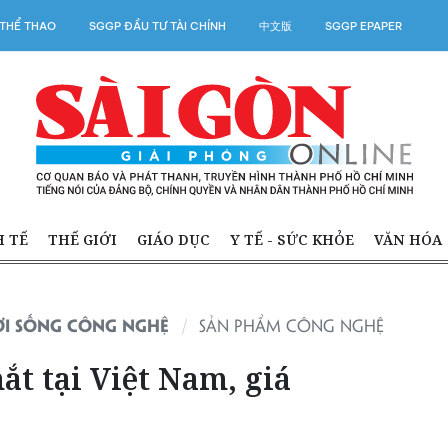
THỂ THAO
SGGP ĐẦU TƯ TÀI CHÍNH
中文版
SGGP EPAPER
H TẾ
THẾ GIỚI
GIÁO DỤC
Y TẾ - SỨC KHỎE
VĂN HÓA
ỜI SỐNG CÔNG NGHỆ
SẢN PHẨM CÔNG NGHỆ
ắt tại Việt Nam, giá