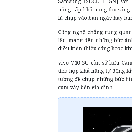
Samsung ISOCELL GNJ với kí
nâng cấp khả năng thu sáng 
là chụp vào ban ngày hay ba
Công nghệ chống rung quang
lắc, mang đến những bức ảnh 
điều kiện thiếu sáng hoặc kh
vivo V40 5G còn sở hữu Came
tích hợp khả năng tự động lấy
tưởng để chụp những bức hì
sum vầy bên gia đình.