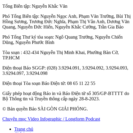
Tổng Biên tập:
Nguyễn Khắc Văn
Phó Tổng Biên tập:
Nguyễn Ngọc Anh
,
Phạm Văn Trường
,
Bùi Thị
Hồng Sương
,
Trương Đức Nghĩa
,
Phạm Thị Vân Anh
,
Dương Văn
Quang
,
Nguyễn Đức Hiển
,
Nguyễn Khắc Cường
,
Trần Gia Bảo
Phó Tổng Thư ký tòa soạn:
Ngô Quang Trưởng
,
Nguyễn Chiến
Dũng
,
Nguyễn Phước Bình
Tòa soạn
: 432-434 Nguyễn Thị Minh Khai, Phường Bàn Cờ,
TP.HCM
Điện thoại Báo SGGP
: (028) 3.9294.091, 3.9294.092, 3.9294.093,
3.9294.097, 3.9294.098
Điện thoại Tòa soạn Báo Điện tử
: 08 65 11 22 55
Giấy phép hoạt động Báo in và Báo Điện tử số 305/GP-BTTTT do
Bộ Thông tin và Truyền thông cấp ngày 28-8-2023.
© Bản quyền Báo SÀI GÒN GIẢI PHÓNG.
Chuyên mục
Video
Infographic / Longform
Podcast
Trang chủ