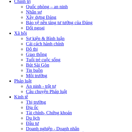
Chính trị
Quốc phòng – an ninh
Nhân sự
Xây dựng Đảng
Bảo vệ nền tảng tư tưởng của Đảng
Đối ngoại
Xã hội
Sự kiện & Bình luận
Cải cách hành chính
Đô thị
Giao thông
Tuổi trẻ cuộc sống
Bút Sài Gòn
Tin buồn
Môi trường
Pháp luật
An ninh - trật tự
Câu chuyện Pháp luật
Kinh tế
Thị trường
Địa ốc
Tài chính- Chứng khoán
Du lịch
Đầu tư
Doanh nghiệp - Doanh nhân