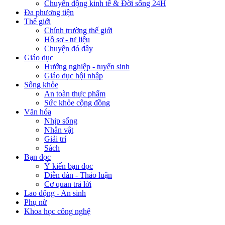
Chuyển động kinh tế & Đời sống 24H
Đa phương tiện
Thế giới
Chính trường thế giới
Hồ sơ - tư liệu
Chuyện đó đây
Giáo dục
Hướng nghiệp - tuyển sinh
Giáo dục hội nhập
Sống khỏe
An toàn thực phẩm
Sức khỏe cộng đồng
Văn hóa
Nhịp sống
Nhân vật
Giải trí
Sách
Bạn đọc
Ý kiến bạn đọc
Diễn đàn - Thảo luận
Cơ quan trả lời
Lao động - An sinh
Phụ nữ
Khoa học công nghệ