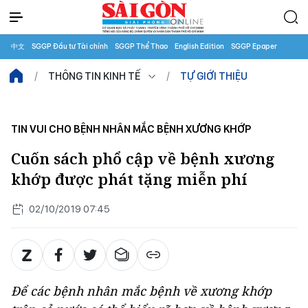
中文
SGGP Đầu tư Tài chính
SGGP Thể Thao
English Edition
SGGP Epaper
THÔNG TIN KINH TẾ
TỰ GIỚI THIỆU
TIN VUI CHO BỆNH NHÂN MẮC BỆNH XƯƠNG KHỚP
Cuốn sách phổ cập về bệnh xương
khớp được phát tặng miễn phí
02/10/2019 07:45
Để các bệnh nhân mắc bệnh về xương khớp