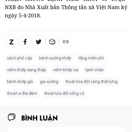
NXB do Nhà Xuất bản Thông tấn xã Việt Nam ký
ngày 5-4-2018.
sách phổ cập
bệnh xương khớp
tặng miễn phí
viêm khớp dạng thấp
viêm khớp vai
lạnh chân
bệnh khớp gối
gai xương
thoái hóa đốt sống thắt lưng
thoát vị đĩa đệm
thoái hóa đốt sống cổ
BÌNH LUẬN